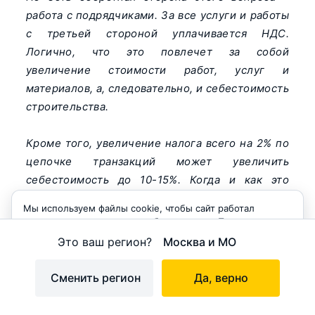
работа с подрядчиками. За все услуги и работы
с третьей стороной уплачивается НДС.
Логично, что это повлечет за собой
увеличение стоимости работ, услуг и
материалов, а, следовательно, и себестоимость
строительства.
Кроме того, увеличение налога всего на 2% по
цепочке транзакций может увеличить
себестоимость до 10-15%. Когда и как это
отразится на конечной стоимости
Мы используем файлы cookie, чтобы сайт работал
недвижимости предсказать проблематично.
корректно и становился удобнее для вас. Продолжая
Возможно, в условиях конкуренции
пользоваться сайтом, вы соглашаетесь с использованием
Это ваш регион?
Москва и МО
cookie.
уменьшится маржинальность проектов с
сохранением конечной стоимости квартир. Но
Принимаю
Сменить регион
Да, верно
есть риск, что этого не произойдет и через
какой-то период стоимость квартир