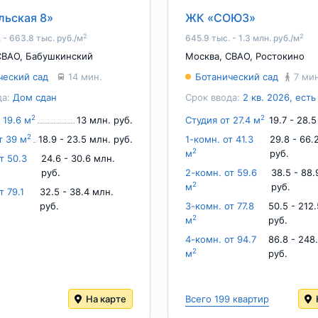
льская 8»
ЖК «СОЮЗ»
2
2
 - 663.8 тыс. руб./м
645.9 тыс. - 1.3 млн. руб./м
СВАО
,
Бабушкинский
Москва
,
СВАО
,
Ростокино
ческий сад
14 мин.
Ботанический сад
7 ми
да:
Дом сдан
Срок ввода:
2 кв. 2026, ест
2
2
 19.6 м
13 млн. руб.
Студия от 27.4 м
19.7 - 28.
2
т 39 м
18.9 - 23.5 млн. руб.
1-комн. от 41.3
29.8 - 66.
2
м
руб.
т 50.3
24.6 - 30.6 млн.
руб.
2-комн. от 59.6
38.5 - 88.
2
м
руб.
т 79.1
32.5 - 38.4 млн.
руб.
3-комн. от 77.8
50.5 - 212
2
м
руб.
4-комн. от 94.7
86.8 - 248
2
м
руб.
На карте
Всего 199 квартир