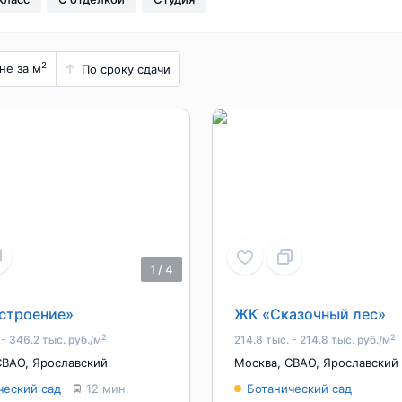
2
не за м
По сроку сдачи
1
/
4
строение»
ЖК «Сказочный лес»
2
2
 - 346.2 тыс. руб./м
214.8 тыс. - 214.8 тыс. руб./м
СВАО
,
Ярославский
Москва
,
СВАО
,
Ярославский
ческий сад
12 мин.
Ботанический сад