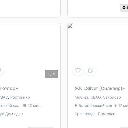
1
/
4
иколор»
ЖК «Silver (Сильвер)»
СВАО
,
Ростокино
Москва
,
СВАО
,
Свиблово
ческий сад
22 мин.
Ботанический сад
17 ми
да:
Дом сдан
Срок ввода:
Дом сдан