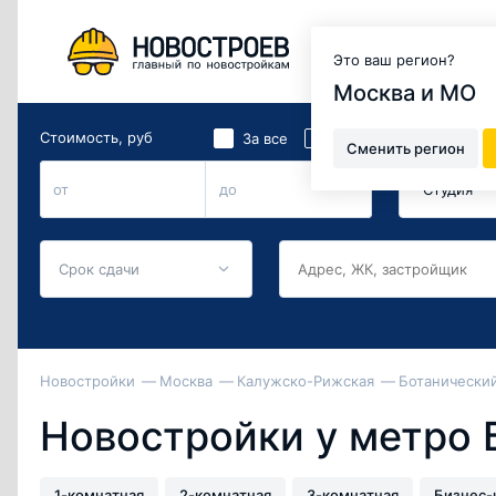
Москва и МО
Это ваш регион?
Москва и МО
Стоимость, руб
Количество 
2
За все
За м
Сменить регион
Студия
от
до
Срок сдачи
Новостройки
Москва
Калужско-Рижская
Ботанический
Новостройки у метро 
1-комнатная
2-комнатная
3-комнатная
Бизнес-