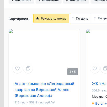
По це
Рекомендуемые
По цене
Сортировать
1
/
5
Апарт-комплекс «Легендарный
ЖК «На
квартал на Березовой Аллее
301.5 тыс.
(Березовая Аллея)»
Москва
,
2
215 тыс. - 358.8 тыс. руб./м
Ботани