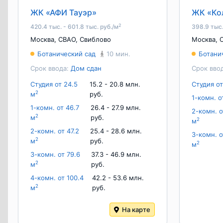
ЖК «АФИ Тауэр»
ЖК «Ко
2
420.4 тыс. - 601.8 тыс. руб./м
398.9 тыс.
Москва
,
СВАО
,
Свиблово
Москва
,
Ботанический сад
10 мин.
Ботани
Срок ввода:
Дом сдан
Срок вво
Студия от 24.5
15.2 - 20.8 млн.
Студия от
2
м
руб.
1-комн. о
1-комн. от 46.7
26.4 - 27.9 млн.
2-комн. о
2
м
руб.
2
м
2-комн. от 47.2
25.4 - 28.6 млн.
3-комн. о
2
м
руб.
2
м
3-комн. от 79.6
37.3 - 46.9 млн.
2
м
руб.
4-комн. от 100.4
42.2 - 53.6 млн.
2
м
руб.
На карте