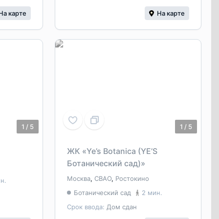
На карте
На карте
1
/
5
1
/
5
ЖК «Ye’s Botanica (YE’S
Ботанический сад)»
Москва
,
СВАО
,
Ростокино
н.
Ботанический сад
2 мин.
Срок ввода:
Дом сдан