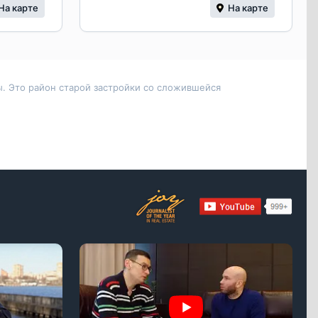
На карте
На карте
. Это район старой застройки со сложившейся
о количеству строящихся комплексов апартаментов. Данная
МФК. Строительство ведется по монолитной и кирпично-
сть большой выбор, как малогабаритных квартир, так и
выступают известные компании «ПИК», ГК «Пионер», «Бест-
кациями у метро «Бабушкинская», «ВДНХ» стоимость
орода. В районе действуют 8 школ, 10 детских садов, две
е обслуживание осуществляют две поликлиники, детская
аскад», фитнес-центры.