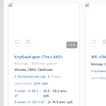
1
/
4
Клубный дом «The LAKE»
ЖК «ОМ
2
612.2 тыс. - 813.6 тыс. руб./м
Москва
,
Москва
,
СВАО
,
Свиблово
Ботани
Ботанический сад
14 мин.
Срок вво
Срок ввода:
Дом сдан
3-комн. от 66.2
41.3 - 59.2 млн.
2
м
руб.
2
5-комн. от 122.3 м
от 74.9 млн. руб.