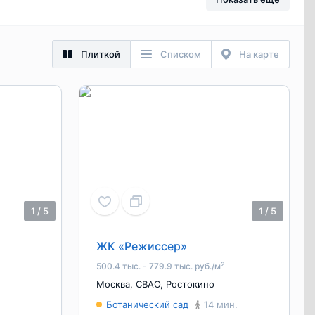
Плиткой
Списком
На карте
1
/
5
1
/
5
ЖК «Режиссер»
2
500.4 тыс. - 779.9 тыс. руб./м
Москва
,
СВАО
,
Ростокино
Ботанический сад
14 мин.