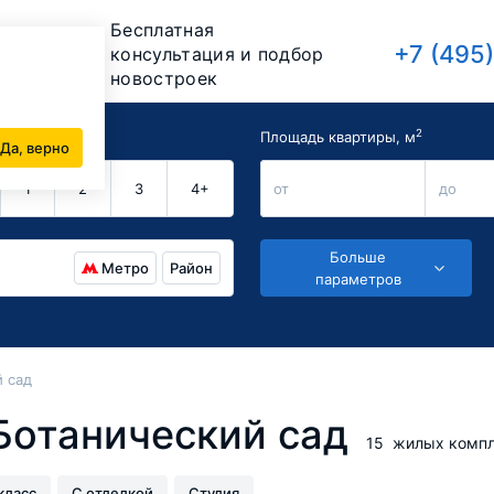
Бесплатная
+7 (495
консультация и подбор
новостроек
2
комнат
Площадь квартиры, м
Да, верно
1
2
3
4+
от
до
Больше
Метро
Район
параметров
 сад
Ботанический сад
15
жилых компл
класс
С отделкой
Студия