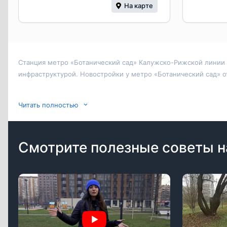
На карте
Станция метро «Ботанический сад» Калужско-Рижской линии 
инфраструктурой. Новостройки у метро «Ботанический сад» 
В локации застройщики реализуют проекты класса «комфорт» 
Читать полностью
локация не исключение. Купить квартиру от застройщика мож
монолитной технологиям.
Квартиры в новостройках у метро «Ботанический сад» отлича
Смотрите полезные советы н
просторных 3-4-комнатных. Во всех комплексах предусмотре
Новострой». Цены на квартиры, в среднем, выше, чем на ан
квадратного метра немного ниже.
Инфраструктура хорошо развита. Рядом с метро расположен Бо
музыкальные школы, три ВУЗа, Центр спортивного и творческ
больница, медицинские центры. Работают множество магазин