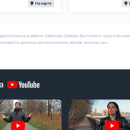
На карте
расположена в районе Свиблово Северо-Восточного округа Москвы
отличаются удачным расположением вблизи зеленых зон.
и «бизнес». Северо-Восточный округ является одним из лидеров п
но не только в апарт-комплексе, но и в стандартных «высотках» и 
ются разнообразием планировок и просторными площадями. Здесь е
а
но наличие объектов инфраструктуры и паркингов. Застройщиками 
алогичные объекты в южных районах. По сравнению с соседними ло
танический сад, экспозиции которого радуют москвичей и гостей г
ого развития «Радуга-Свиблово», кинотеатр «Сатурн». Медицинско
ов различных форматов, кафе, рестораны, спортивный комплекс «К