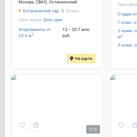
Москва
,
СВАО
,
Останкинский
Срок вво
Ботанический сад
10 мин.
Студия от
Срок ввода:
Дом сдан
1-комн. о
Апартаменты от
7.2 - 20.7 млн.
2-комн. о
2
23.5 м
руб.
2
м
3-комн. о
На карте
1
/
5