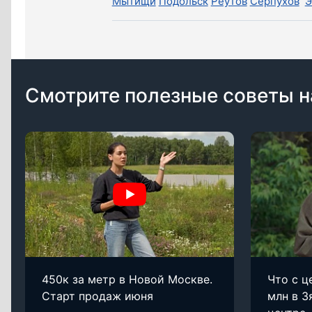
Мытищи
Подольск
Реутов
Серпухов
Э
Смотрите полезные советы н
450к за метр в Новой Москве.
Что с ц
Старт продаж июня
млн в З