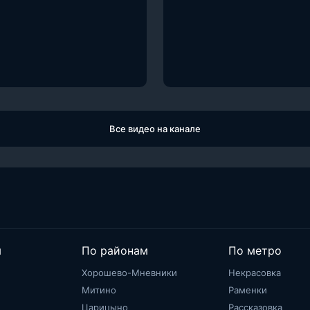
Все видео на канале
м
По районам
По метро
Хорошево-Мневники
Некрасовка
Митино
Раменки
Царицыно
Рассказовка