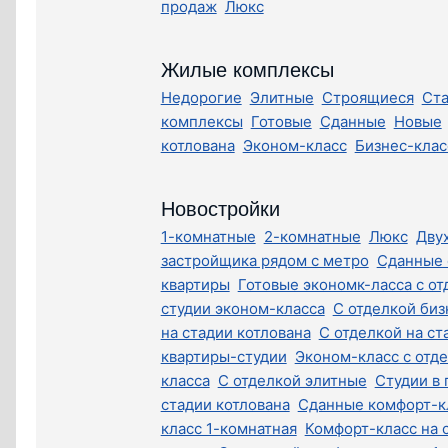
продаж
Люкс
Жилые комплексы
Недорогие
Элитные
Строящиеся
Ста
комплексы
Готовые
Сданные
Новые
котлована
Эконом-класс
Бизнес-клас
Новостройки
1-комнатные
2-комнатные
Люкс
Дву
застройщика рядом с метро
Сданные 
квартиры
Готовые экономк-ласса с от
студии эконом-класса
С отделкой биз
на стадии котлована
С отделкой на ст
квартиры-студии
Эконом-класс с отд
класса
С отделкой элитные
Студии в 
стадии котлована
Сданные комфорт-к
класс 1-комнатная
Комфорт-класс на 