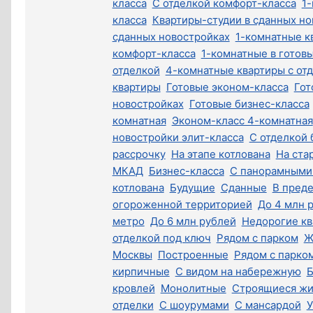
класса
С отделкой комфорт-класса
1
класса
Квартиры-студии в сданных но
сданных новостройках
1-комнатные к
комфорт-класса
1-комнатные в готов
отделкой
4-комнатные квартиры с от
квартиры
Готовые эконом-класса
Гот
новостройках
Готовые бизнес-класса
комнатная
Эконом-класс 4-комнатная
новостройки элит-класса
С отделкой
рассрочку
На этапе котлована
На ста
МКАД
Бизнес-класса
С панорамными
котлована
Будущие
Сданные
В пред
огороженной территорией
До 4 млн 
метро
До 6 млн рублей
Недорогие кв
отделкой под ключ
Рядом с парком
Ж
Москвы
Построенные
Рядом с парко
кирпичные
С видом на набережную
Б
кровлей
Монолитные
Строящиеся жи
отделки
С шоурумами
С мансардой
У