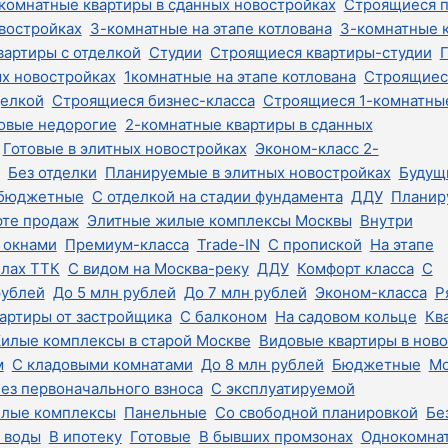
-комнатные квартиры в сданных новостройках
Строящиеся 
востройках
3-комнатные на этапе котлована
3-комнатные к
вартиры с отделкой
Студии
Строящиеся квартиры-студии
ых новостройках
1комнатные на этапе котлована
Строящиес
делкой
Строящиеся бизнес-класса
Строящиеся 1-комнатны
овые недорогие
2-комнатные квартиры в сданных
Готовые в элитных новостройках
Эконом-класс 2-
Без отделки
Планируемые в элитных новостройках
Будущ
 бюджетные
С отделкой на стадии фундамента
ДДУ
Планир
рте продаж
Элитные жилые комплексы Москвы
Внутри
 окнами
Премиум-класса
Trade-IN
С пропиской
На этапе
елах ТТК
С видом на Москва-реку
ДДУ
Комфорт класса
С
рублей
До 5 млн рублей
До 7 млн рублей
Эконом-класса
Р
артиры от застройщика
С балконом
На садовом кольце
Кв
илые комплексы в старой Москве
Видовые квартиры в нов
м
С кладовыми комнатами
До 8 млн рублей
Бюджетные
Мо
ез первоначального взноса
С эксплуатируемой
лые комплексы
Панельные
Со свободной планировкой
Бе
 воды
В ипотеку
Готовые
В бывших промзонах
Однокомна