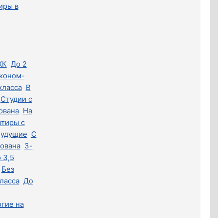
иры в
ЖК
До 2
коном-
класса
В
Студии с
ована
На
ртиры с
удущие
С
лована
3-
 3,5
Без
ласса
До
гие на