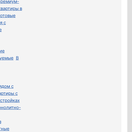
премиум-
вартиры в
Готовые
я с
е
ие
уемые
В
ядом с
артиры с
остройках
нолитно-
з
тные