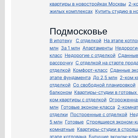
квартиры в новостройках Москвы
2-к
жилых комплексах
Купить студию в н
Подмосковье
В ипотеку
С отделкой
На этапе котло
млн
За 1 млн
Апартаменты
Недороги
класс
Недорогие с отделкой
Сданные
рассрочку
С отделкой на старте прод
отделкой
Комфорт-класс
Сданные эк
этапе фундамента
До 2,5 млн
2-ком к
отделкой
Со свободной планировкой
балконом
Квартиры-студии в готовых
ком квартиры с отделкой
Огороженна
млн
Готовые эконом-класса
2-комна
отделки
Построенные с отделкой
Нед
5 млн
Готовые
Строящиеся эконом-к
комнатные
Квартиры-студии в строя
этапе котлована
Будущие эконом-кла