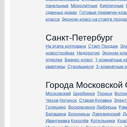
панельные
Монолитные
Кирпичные
сданных домах
Готовые премиум-кла
класса
Эконом-класс на старте прода
Санкт-Петербург
На этапе котлована
Старт Продаж
Эл
новостройках
Недорогие
Эконом-кла
отделки
Бизнес-класс
1-комнатные к
квартиры
Строящиеся
3-комнатные 
Города Московской
Московский
Щербинка
Троицк
Воло
Чехов
Ногинск
Старая Купавна
Элект
Голицино
Воскресенск
Люберцы
Рам
Балашиха
Бронницы
Дзержинский
Д
Ивантеевка
Королёв
Котельники
Кра