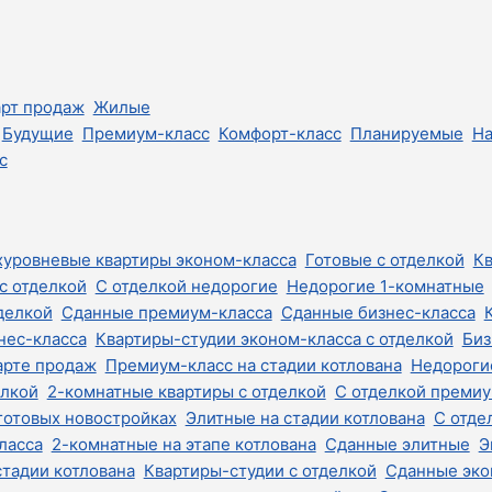
рт продаж
Жилые
Будущие
Премиум-класс
Комфорт-класс
Планируемые
На
с
хуровневые квартиры эконом-класса
Готовые с отделкой
Кв
с отделкой
С отделкой недорогие
Недорогие 1-комнатные
делкой
Сданные премиум-класса
Сданные бизнес-класса
нес-класса
Квартиры-студии эконом-класса с отделкой
Биз
арте продаж
Премиум-класс на стадии котлована
Недороги
елкой
2-комнатные квартиры с отделкой
С отделкой премиу
готовых новостройках
Элитные на стадии котлована
С отде
ласса
2-комнатные на этапе котлована
Сданные элитные
Э
стадии котлована
Квартиры-студии с отделкой
Сданные эко