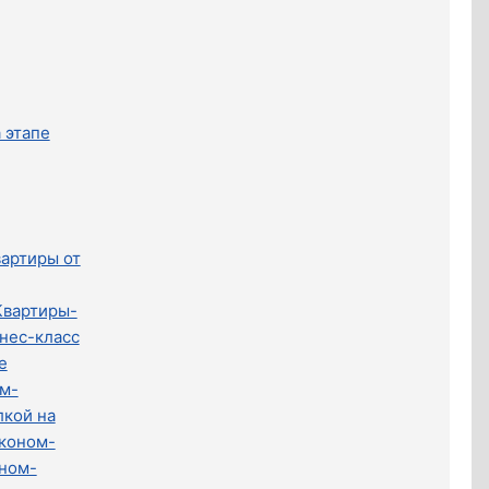
 этапе
артиры от
Квартиры-
нес-класс
е
м-
лкой на
коном-
ном-