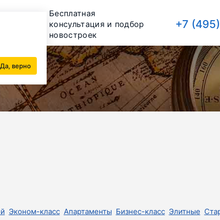
Бесплатная
+7 (495
консультация и подбор
новостроек
Да, верно
ой
Эконом-класс
Апартаменты
Бизнес-класс
Элитные
Ста