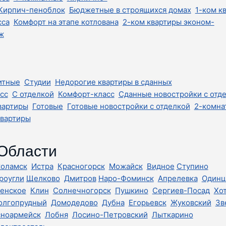
Кирпич-пеноблок
Бюджетные в строящихся домах
1-ком к
сса
Комфорт на этапе котлована
2-ком квартиры эконом-
ж
итные
Студии
Недорогие квартиры в сданных
сс
С отделкой
Комфорт-класс
Сданные новостройки с отд
вартиры
Готовые
Готовые новостройки с отделкой
2-комна
квартиры
 Области
коламск
Истра
Красногорск
Можайск
Видное
Ступино
роугли
Щелково
Дмитров
Наро-Фоминск
Апрелевка
Одинц
енское
Клин
Солнечногорск
Пушкино
Сергиев-Посад
Хо
олгопрудный
Домодедово
Дубна
Егорьевск
Жуковский
Зв
сноармейск
Лобня
Лосино-Петровский
Лыткарино