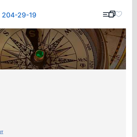
) 204-29-19
рт