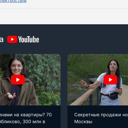
лектросталь
а
енами на квартиры? 70
Секретные продажи н
ябликово, 300 млн в
Москвы