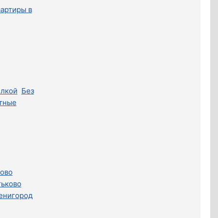
вартиры в
елкой
Без
тные
ово
тьково
енигород