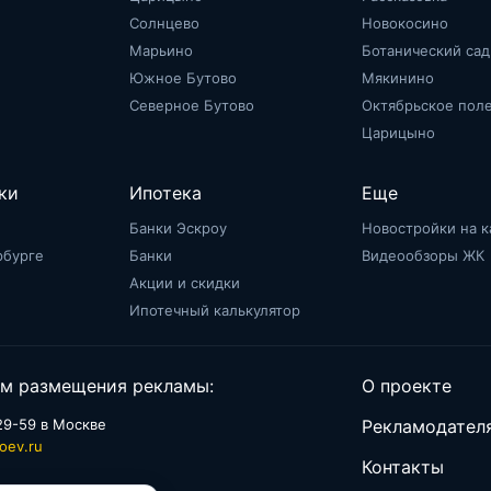
Солнцево
Новокосино
Марьино
Ботанический сад
Южное Бутово
Мякинино
Северное Бутово
Октябрьское пол
Царицыно
ки
Ипотека
Еще
Банки Эскроу
Новостройки на к
рбурге
Банки
Видеообзоры ЖК
Акции и скидки
Ипотечный калькулятор
м размещения рекламы:
О проекте
29-59 в Москве
Рекламодател
oev.ru
Контакты