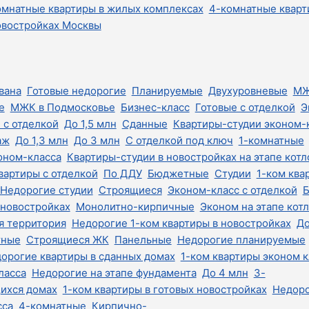
омнатные квартиры в жилых комплексах
4-комнатные кварт
овостройках Москвы
вана
Готовые недорогие
Планируемые
Двухуровневые
М
е
МЖК в Подмосковье
Бизнес-класс
Готовые с отделкой
Э
 с отделкой
До 1,5 млн
Сданные
Квартиры-студии эконом-
аж
До 1,3 млн
До 3 млн
С отделкой под ключ
1-комнатные
оном-класса
Квартиры-студии в новостройках на этапе котл
вартиры с отделкой
По ДДУ
Бюджетные
Студии
1-ком ква
Недорогие студии
Строящиеся
Эконом-класс с отделкой
Б
 новостройках
Монолитно-кирпичные
Эконом на этапе кот
я территория
Недорогие 1-ком квартиры в новостройках
До
тные
Строящиеся ЖК
Панельные
Недорогие планируемые
орогие квартиры в сданных домах
1-ком квартиры эконом к
ласса
Недорогие на этапе фундамента
До 4 млн
3-
щихся домах
1-ком квартиры в готовых новостройках
Недоро
сса
4-комнатные
Кирпично-