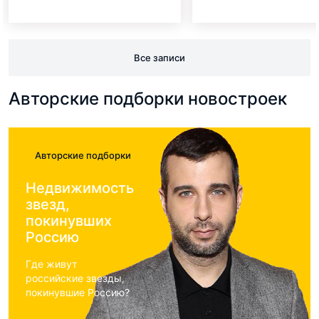
во 2 квартале 2026 года
Все записи
Авторские подборки новостроек
Авторские подборки
Недвижимость
звезд,
покинувших
Россию
Где живут
российские звезды,
покинувшие Россию?