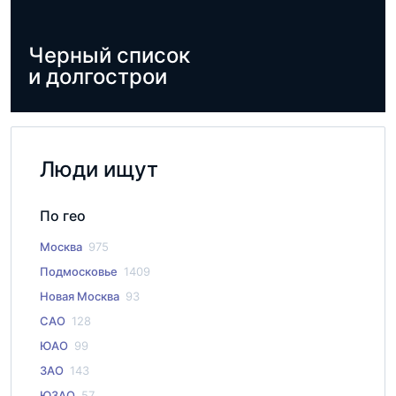
Черный список
и долгострои
Люди ищут
По гео
Москва
975
Подмосковье
1409
Новая Москва
93
САО
128
ЮАО
99
ЗАО
143
ЮЗАО
57