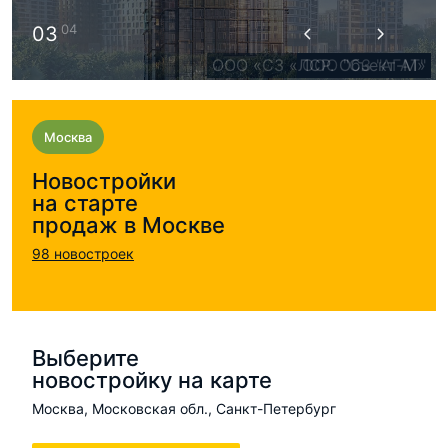
04
03
ООО "СЗ "ВАВИЛОВА-СИТИ"
ООО «СЗ «ЛСР. Объект-М»
ООО "СЗ "АГАТ"
!
Москва
Новостройки
на старте
продаж в Москве
98 новостроек
Выберите
новостройку на карте
Москва, Московская обл., Санкт-Петербург