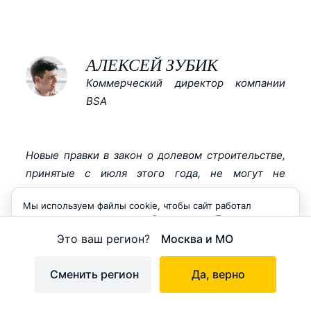
АЛЕКСЕЙ ЗУБИК
Коммерческий директор компании
BSA
Новые правки в закон о долевом строительстве,
принятые с июля этого года, не могут не
отразиться на рынке недвижимости. Требования к
Мы используем файлы cookie, чтобы сайт работал
застройщикам только ужесточаются, растет как
корректно и становился удобнее для вас. Продолжая
финансовое давление, так и контроль со стороны
пользоваться сайтом, вы соглашаетесь с использованием
Это ваш регион?
Москва и МО
государства. С одной стороны, новые правки в
cookie.
законе помогут обезопасить дольщиков, с другой
Принимаю
Сменить регион
Да, верно
– не могут не отразиться на цене. Резкого роста
цен, конечно не будет, поскольку сейчас, когда