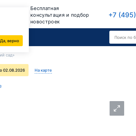
Бесплатная
+7 (495
консультация и подбор
новостроек
Да, верно
ий сад»
о 02.08.2026
На карте
е