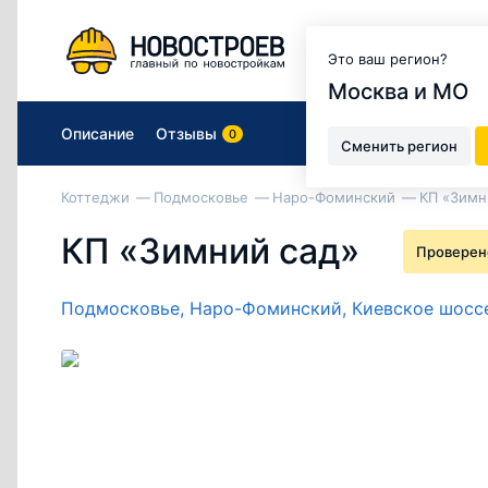
Москва и МО
Это ваш регион?
Москва и МО
Описание
Отзывы
0
Сменить регион
Коттеджи
Подмосковье
Наро-Фоминский
КП «Зимн
КП «Зимний сад»
Проверен
Подмосковье,
Наро-Фоминский,
Киевское шосс