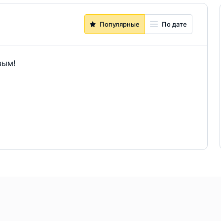
Популярные
По дате
вым!