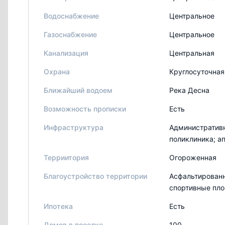
Водоснабжение
Центральное
Газоснабжение
Центральное
Канализация
Центральная
Охрана
Круглосуточная
Ближайший водоем
Река Десна
Возможность прописки
Есть
Инфраструктура
Административн
поликлиника; а
Терриитория
Огороженная
Благоустройство территории
Асфальтированн
спортивные пл
Ипотека
Есть
Домов в поселке
100