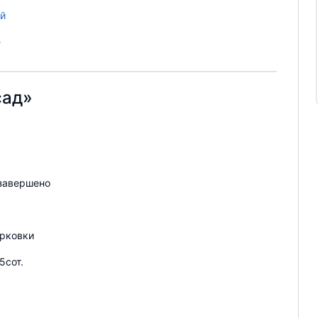
й
е
сад»
завершено
рковки
5сот.