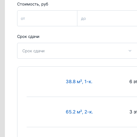
Стоимость, руб
от
до
Срок сдачи
Срок сдачи
38.8 м², 1-к.
6 э
65.2 м², 2-к.
3 э