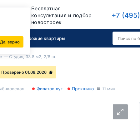
Бесплатная
+7 (495
консультация и подбор
новостроек
вартиру
Похожие квартиры
Да, верно
е
Студия, 33.8 м2, 2/8 эт.
Проверено 01.08.2026
мёнковская
Филатов луг
Прокшино
11 мин.