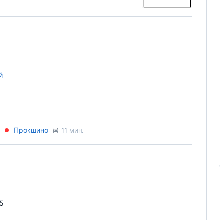
й
Прокшино
11 мин.
25