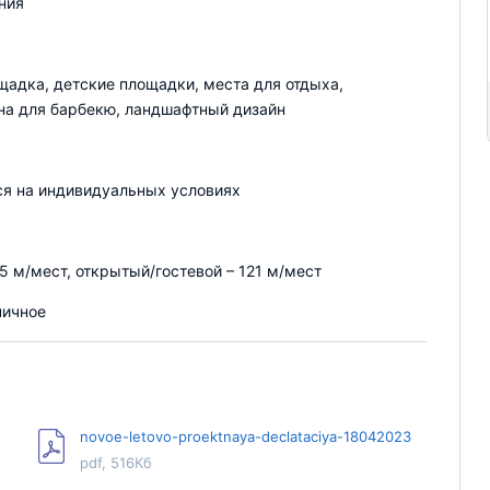
ния
щадка, детские площадки, места для отдыха,
на для барбекю, ландшафтный дизайн
я на индивидуальных условиях
5 м/мест, открытый/гостевой – 121 м/мест
пичное
novoe-letovo-proektnaya-declataciya-18042023
pdf, 516Кб