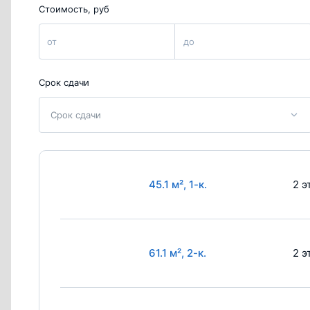
Стоимость, руб
от
до
Срок сдачи
Срок сдачи
45.1 м², 1-к.
2 э
61.1 м², 2-к.
2 э