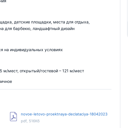
ния
щадка, детские площадки, места для отдыха,
на для барбекю, ландшафтный дизайн
я на индивидуальных условиях
5 м/мест, открытый/гостевой – 121 м/мест
пичное
novoe-letovo-proektnaya-declataciya-18042023
pdf, 516Кб