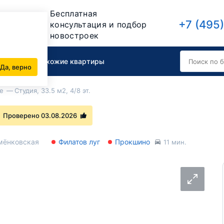
Бесплатная
+7 (495
консультация и подбор
новостроек
вартиру
Похожие квартиры
Да, верно
е
Студия, 33.5 м2, 4/8 эт.
Проверено 03.08.2026
мёнковская
Филатов луг
Прокшино
11 мин.