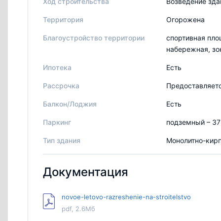
Ход строительства
Возведение зда
Территория
Огорожена
Благоустройство территории
спортивная пло
набережная, зо
Ипотека
Есть
Рассрочка
Предоставляетс
Балкон/Лоджия
Есть
Паркинг
подземный – 37
Тип здания
Монолитно-кир
Документация
novoe-letovo-razreshenie-na-stroitelstvo
pdf, 2.6Мб