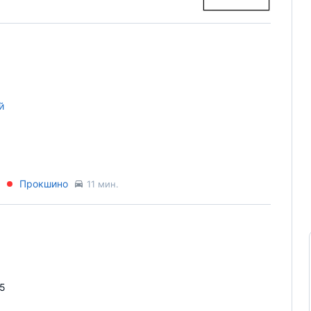
й
Прокшино
11 мин.
25