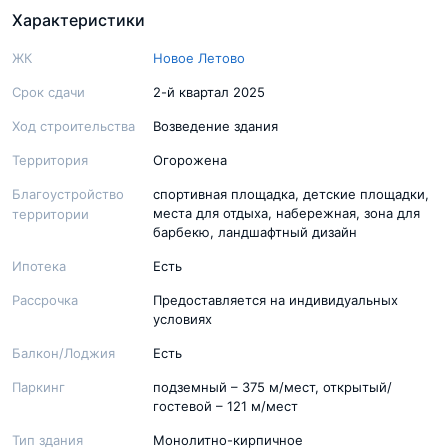
Характеристики
ЖК
Новое Летово
Срок сдачи
2-й квартал 2025
Ход строительства
Возведение здания
Территория
Огорожена
Благоустройство
спортивная площадка, детские площадки,
места для отдыха, набережная, зона для
территории
барбекю, ландшафтный дизайн
Ипотека
Есть
Рассрочка
Предоставляется на индивидуальных
условиях
Балкон/Лоджия
Есть
Паркинг
подземный – 375 м/мест, открытый/
гостевой – 121 м/мест
Тип здания
Монолитно-кирпичное