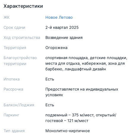
Характеристики
ЖК
Новое Летово
Срок сдачи
2-й квартал 2025
Ход строительства
Возведение здания
Территория
Огорожена
Благоустройство
спортивная площадка, детские площадки,
места для отдыха, набережная, зона для
территории
барбекю, ландшафтный дизайн
Ипотека
Есть
Рассрочка
Предоставляется на индивидуальных
условиях
Балкон/Лоджия
Есть
Паркинг
подземный – 375 м/мест, открытый/
гостевой – 121 м/мест
Тип здания
Монолитно-кирпичное