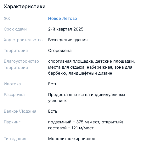
Характеристики
ЖК
Новое Летово
Срок сдачи
2-й квартал 2025
Ход строительства
Возведение здания
Территория
Огорожена
Благоустройство
спортивная площадка, детские площадки,
места для отдыха, набережная, зона для
территории
барбекю, ландшафтный дизайн
Ипотека
Есть
Рассрочка
Предоставляется на индивидуальных
условиях
Балкон/Лоджия
Есть
Паркинг
подземный – 375 м/мест, открытый/
гостевой – 121 м/мест
Тип здания
Монолитно-кирпичное