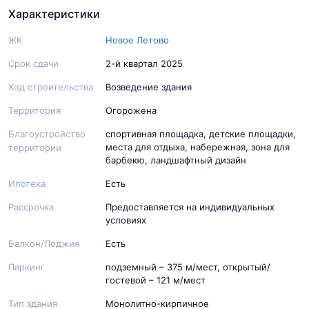
Характеристики
ЖК
Новое Летово
Срок сдачи
2-й квартал 2025
Ход строительства
Возведение здания
Территория
Огорожена
Благоустройство
спортивная площадка, детские площадки,
места для отдыха, набережная, зона для
территории
барбекю, ландшафтный дизайн
Ипотека
Есть
Рассрочка
Предоставляется на индивидуальных
условиях
Балкон/Лоджия
Есть
Паркинг
подземный – 375 м/мест, открытый/
гостевой – 121 м/мест
Тип здания
Монолитно-кирпичное