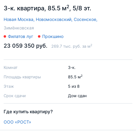
2
3-к. квартира, 85.5 м
, 5/8 эт.
Новая Москва,
Новомосковский,
Сосенское,
Зимёнковская
Филатов луг
Прокшино
23 059 350 руб.
2
269.7 тыс. руб. за м
Комнат
3-к.
2
Площадь квартиры
85.5 м
Этаж
5 из 8
Срок сдачи
Дом сдан
Где купить квартиру?
ООО «РОСТ»