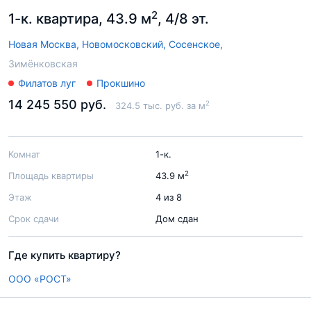
2
1-к. квартира, 43.9 м
, 4/8 эт.
Новая Москва,
Новомосковский,
Сосенское,
Зимёнковская
Филатов луг
Прокшино
14 245 550 руб.
2
324.5 тыс. руб. за м
Комнат
1-к.
2
Площадь квартиры
43.9 м
Этаж
4 из 8
Срок сдачи
Дом сдан
Где купить квартиру?
ООО «РОСТ»