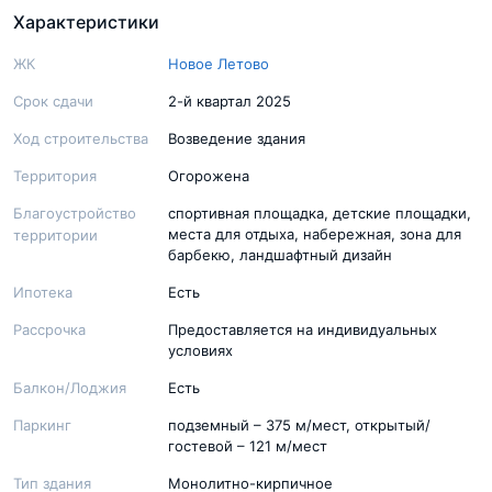
Характеристики
ЖК
Новое Летово
Срок сдачи
2-й квартал 2025
Ход строительства
Возведение здания
Территория
Огорожена
Благоустройство
спортивная площадка, детские площадки,
места для отдыха, набережная, зона для
территории
барбекю, ландшафтный дизайн
Ипотека
Есть
Рассрочка
Предоставляется на индивидуальных
условиях
Балкон/Лоджия
Есть
Паркинг
подземный – 375 м/мест, открытый/
гостевой – 121 м/мест
Тип здания
Монолитно-кирпичное