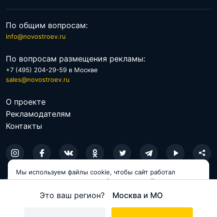
По общим вопросам:
info@novostroev.ru
По вопросам размещения рекламы:
+7 (495) 204-29-59 в Москве
sales@novostroev.ru
О проекте
Рекламодателям
Контакты
Мы используем файлы cookie, чтобы сайт работал
© 2026 NOVOSTROEV.RU
корректно и становился удобнее для вас. Продолжая
пользоваться сайтом, вы соглашаетесь с использованием
Это ваш регион?
Москва и МО
Политика обработки персональных данных
cookie.
Пользовательское соглашение
Принимаю