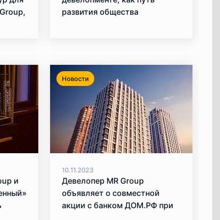
Group,
развития общества
авлены
Новости
10.11.2023
oup и
Девелопер MR Group
енный»
объявляет о совместной
ь
акции с банком ДОМ.РФ при
покупке квартир в ипотеку