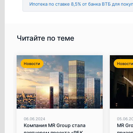
Ипотека по ставке 8,5% от банка ВТБ для покуп
Читайте по теме
Новости
Новост
06.06.2024
05.06.2
Компания MR Group стала
MR Gr
партнером проекта «РБК
призер