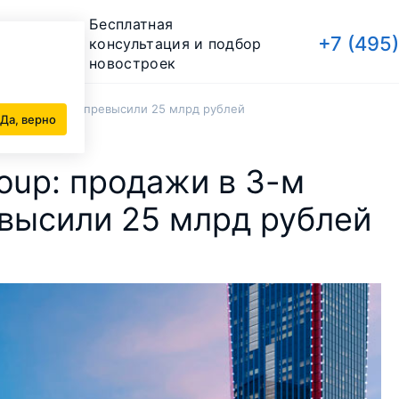
Бесплатная
+7 (495
консультация и подбор
новостроек
артале 2020 г. превысили 25 млрд рублей
Да, верно
oup: продажи в 3-м
евысили 25 млрд рублей