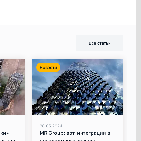
Все статьи
Новости
28.05.2024
ики»
MR Group: арт-интеграции в
ур для
девелопменте, как путь