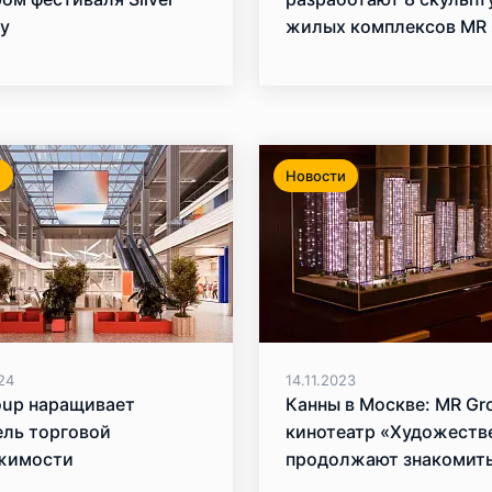
y
жилых комплексов MR 
которые будут предст
на Красной площади
и
Новости
24
14.11.2023
oup наращивает
Канны в Москве: MR Gr
ель торговой
кинотеатр «Художеств
жимости
продолжают знакомит
зрителей с лучшими