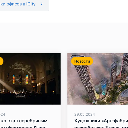
ки офисов в iCity
и
Новости
024
29.05.2024
oup стал серебряным
Художники «Арт-фабр
ом фестиваля Silver
разработают 8 скульпт