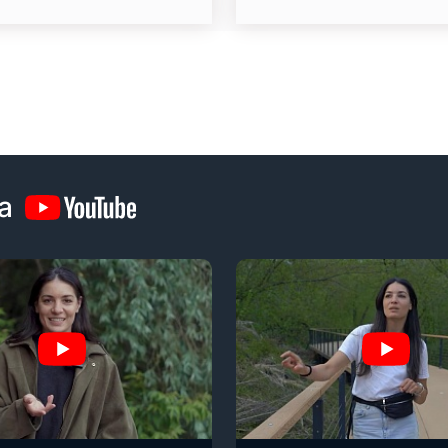
фильмами кинофестив
а