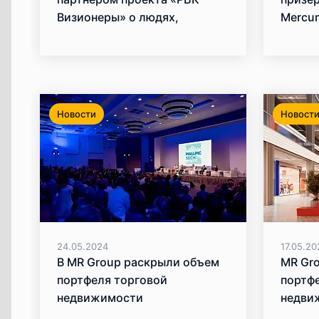
Визионеры» о людях,
Mercur
меняющих мир
Новости
Новост
24.05.2024
17.05.20
В MR Group раскрыли объем
MR Gr
портфеля торговой
портф
недвижимости
недви