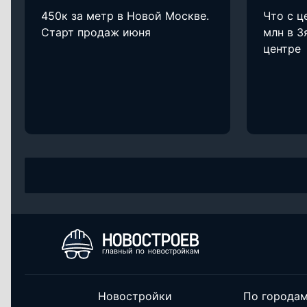
450к за метр в Новой Москве.
Что с ц
Старт продаж июня
млн в З
центре
Новостройки
По города