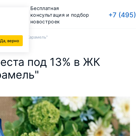
Бесплатная
+7 (495
консультация и подбор
новостроек
а", "1147" и "Карамель"
Да, верно
еста под 13% в ЖК
арамель"