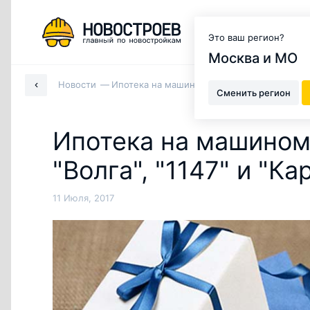
Москва и МО
Это ваш регион?
Москва и МО
Новости
Ипотека на машиноместа под 13% в ЖК "Волг
Сменить регион
Ипотека на машином
"Волга", "1147" и "К
11 Июля, 2017