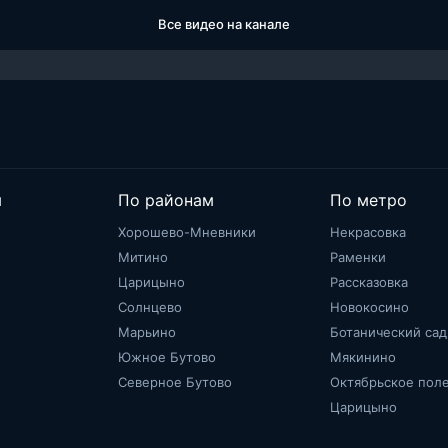
Все видео на канале
м
По районам
По метро
Хорошево-Мневники
Некрасовка
Митино
Раменки
Царицыно
Рассказовка
Солнцево
Новокосино
Марьино
Ботанический сад
Южное Бутово
Мякинино
Северное Бутово
Октябрьское пол
Царицыно