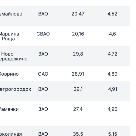
змайлово
ВАО
20,47
4,52
Марьина
СВАО
20,16
4,6
Роща
Ново-
ЗАО
29,8
4,72
еределкино
Ховрино
САО
28,91
4,89
етрогородок
ВАО
39,1
4,91
Раменки
ЗАО
27,4
4,96
околиная
ВАО
35,5
5,15