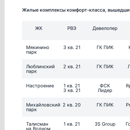
Жилые комплексы комфорт-класса, вышедшие
ЖК
РВЭ
Девелопер
Мякинино
3 кв. 21
ГК ПИК
парк
Люблинский
2 кв. 21
ГК ПИК
парк
Настроение
1 кв. 21
ФСК
Я
3 кв. 21
Лидер
Михайловский
2 кв. 20
ГК ПИК
Р
парк
Талисман
1 кв. 21
3S Group
Г
на Водном