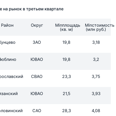
 на рынок в третьем квартале
Район
Округ
Minплощадь
Minстоимость
(кв. м)
(млн руб.)
Кунцево
ЗАО
19,8
3,18
Люблино
ЮВАО
19,8
3,2
рославский
СВАО
23,3
3,75
язанский
ЮВАО
21,5
3,93
оловинский
САО
28,3
4,08