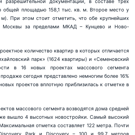
й разрешительной документации, в составе трех
 общей площадью 158,1 тыс. кв. м. Второе место у
. м). При этом стоит отметить, что обе крупнейших
» Москвы за пределами МКАД – Кунцево и Ново-
проектное количество квартир в которых отличается
ихайловский парк» (1624 квартиры) и «Семеновский
ости в 16 новых проектах массового сегмента
в продаже сегодня представлено немногим более 16%
новых проектов вплотную приблизилась к отметке в
оектов массового сегмента возводятся дома средней
акже вышло 4 высотных новостройки. Самый высокий
 Максимальная отметка составляет 122 метра. Почти
iscovery Park и Discovery – 100 и 99,7 метров