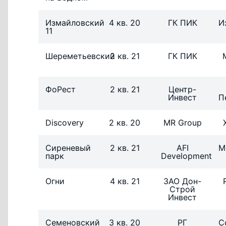
Измайловский
4 кв. 20
ГК ПИК
И
11
Шереметьевский
2 кв. 21
ГК ПИК
ФоРест
2 кв. 21
Центр-
Инвест
П
Discovery
2 кв. 20
MR Group
Сиреневый
2 кв. 21
AFI
М
парк
Development
Огни
4 кв. 21
ЗАО Дон-
Строй
Инвест
Семеновский
3 кв. 20
РГ
С