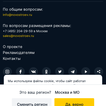
По общим вопросам:
info@novostroev.ru
По вопросам размещения рекламы:
+7 (495) 204-29-59 в Москве
sales@novostroev.ru
О проекте
Рекламодателям
Контакты
Мы используем файлы cookie, чтобы сайт работал
© 2026 NOVOSTROEV.RU
корректно и становился удобнее для вас. Продолжая
пользоваться сайтом, вы соглашаетесь с использованием
Политика обработки персональных данных
Это ваш регион?
Москва и МО
cookie.
Пользовательское соглашение
Принимаю
Сменить регион
Да, верно