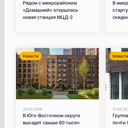
Рядом с микрорайоном
В мик
«Домашний» открылась
старт
новая станция МЦД-2
скидк
«Курьяново»
Новости
Новост
23.10.2019
11.09.20
В Юго-Восточном округе
Групп
высадят свыше 60 тысяч
почти