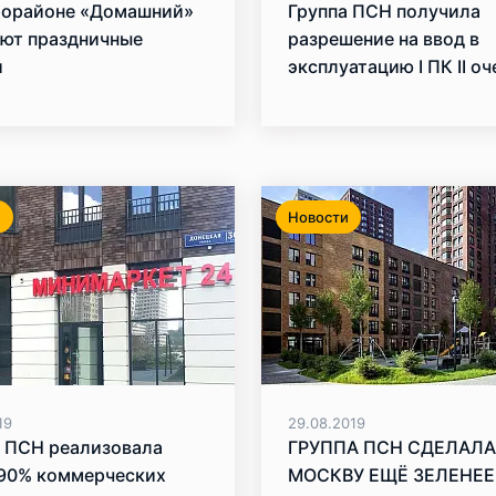
рорайоне «Домашний»
Группа ПСН получила
уют праздничные
разрешение на ввод в
и
эксплуатацию I ПК II о
микрорайона «Домашн
и
Новости
19
29.08.2019
а ПСН реализовала
ГРУППА ПСН СДЕЛАЛА
 90% коммерческих
МОСКВУ ЕЩЁ ЗЕЛЕНЕЕ