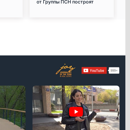
от Группы ПСН построят
станцию «Курьяново»
Московских центральных
диаметров