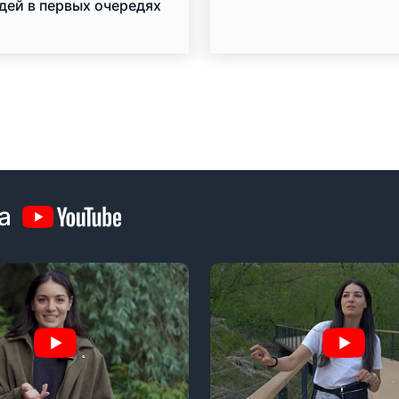
дей в первых очередях
рт-класса
а