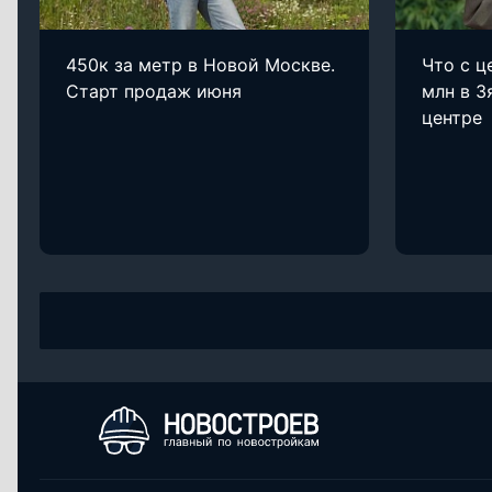
450к за метр в Новой Москве.
Что с ц
Старт продаж июня
млн в З
центре