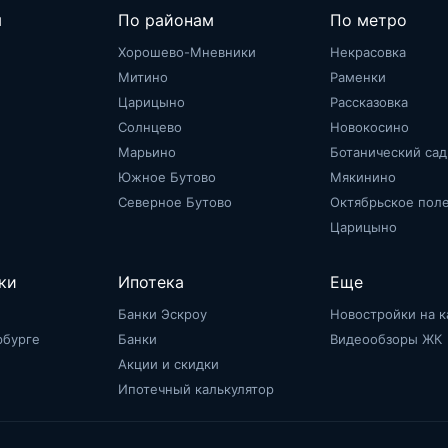
м
По районам
По метро
Хорошево-Мневники
Некрасовка
Митино
Раменки
Царицыно
Рассказовка
Солнцево
Новокосино
Марьино
Ботанический сад
Южное Бутово
Мякинино
Северное Бутово
Октябрьское пол
Царицыно
ки
Ипотека
Еще
Банки Эскроу
Новостройки на к
рбурге
Банки
Видеообзоры ЖК
Акции и скидки
Ипотечный калькулятор