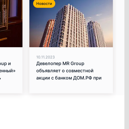
Новости
10.11.2023
oup и
Девелопер MR Group
енный»
объявляет о совместной
ь
акции с банком ДОМ.РФ при
покупке квартир в ипотеку
аля