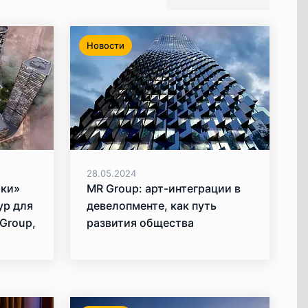
Новости
28.05.2024
ики»
MR Group: арт-интеграции в
ур для
девелопменте, как путь
Group,
развития общества
авлены