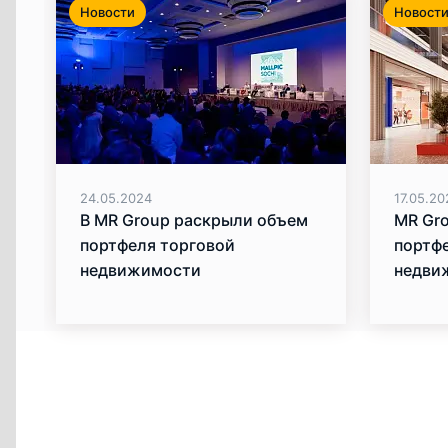
Новости
Новост
24.05.2024
17.05.20
В MR Group раскрыли объем
MR Gr
портфеля торговой
портф
недвижимости
недви