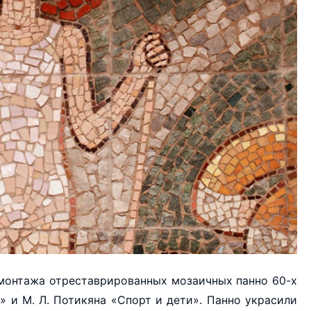
монтажа отреставрированных мозаичных панно 60-х
» и М. Л. Потикяна «Спорт и дети». Панно украсили