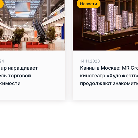
и
Новости
24
14.11.2023
oup наращивает
Канны в Москве: MR Gr
ель торговой
кинотеатр «Художеств
жимости
продолжают знакомит
зрителей с лучшими
фильмами кинофестив