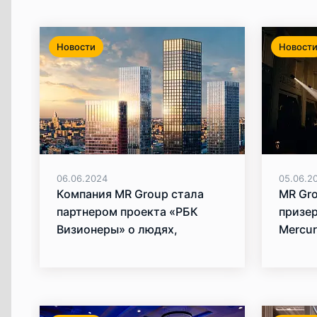
Новости
Новост
06.06.2024
05.06.2
Компания MR Group стала
MR Gr
партнером проекта «РБК
призер
Визионеры» о людях,
Mercur
меняющих мир