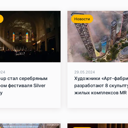
и
Новости
024
29.05.2024
oup стал серебряным
Художники «Арт-фабр
ом фестиваля Silver
разработают 8 скульпт
y
жилых комплексов MR 
которые будут предст
на Красной площади