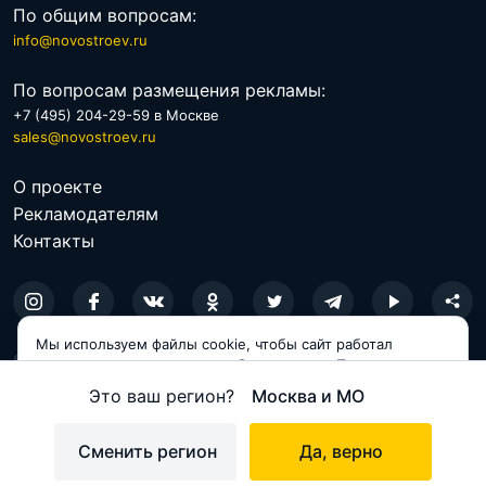
По общим вопросам:
info@novostroev.ru
По вопросам размещения рекламы:
+7 (495) 204-29-59 в Москве
sales@novostroev.ru
О проекте
Рекламодателям
Контакты
Мы используем файлы cookie, чтобы сайт работал
© 2026 NOVOSTROEV.RU
корректно и становился удобнее для вас. Продолжая
пользоваться сайтом, вы соглашаетесь с использованием
Это ваш регион?
Москва и МО
Политика обработки персональных данных
cookie.
Пользовательское соглашение
Принимаю
Сменить регион
Да, верно
Карта сайта