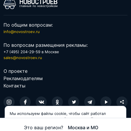
По общим вопросам:
info@novostroev.ru
По вопросам размещения рекламы:
Транспортная доступность жилого комплекса
+7 (495) 204-29-59 в Москве
достаточно неплохая. До Санкт-Петербурга расстояние
sales@novostroev.ru
составляет 7 км.
Выехать на КАД можно за четверть
часа. Чтобы оптимизировать транспортную
О проекте
Рекламодателям
доступность, застройщик построит дорогу в полтора
Контакты
километра, выводящую от новостройки
непосредственно на Новоприозёрское шоссе.
Дорожная ситуация в районе относительно неплохая.
Однако на развязке с КАД нередко возникают пробки.
Мы используем файлы cookie, чтобы сайт работал
© 2026 NOVOSTROEV.RU
корректно и становился удобнее для вас. Продолжая
пользоваться сайтом, вы соглашаетесь с использованием
Если говорить о метро, то до ближайшей станции
Это ваш регион?
Москва и МО
Политика обработки персональных данных
cookie.