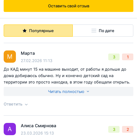
Оставить свой отзыв
Популярные
По дате
Марта
М
3
1
27.02.2026 11:13
До КАД минут 15 на машине выходит, от работы я дольше до
дома добираюсь обычно. Ну и конечно детский сад на
Относительно инфраструктуры следует отметить
территории это просто находка, в этом году обещали открыть.
наличие собственных коммерческих и социальных
Возить дочку через пол области не хочется совсем. Так что
Читать полностью
объектов в проекте. Конечно, в радиусе километра от
место топчик. Еще хотим отдать дочку в школу горных лыж, а
тут она одна из лучших, много спортсменов из нее вышло.
новостройки имеются некоторые образовательные
Ответить
объекты (например, детский садик № 35 или несколько
частных садиков и школа). Несмотря на это, застройщик
Алиса Смирнова
Ответ на отзыв
@Марта
решил включить в состав ЖК «Охтинские высоты» свои,
А
3
2
23.03.2026 15:13
собственные.
К моменту сдачи первых корпусов во 2