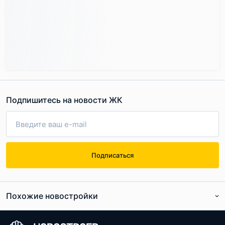
курортом «Охта Парк», где есть горнолыжные склоны,
верёвочный парк и парк аттракционов, рыбалка, спа-
комплекс и многое другое.
Экологический фон локации находится на высоком
уровне. Вокруг нет ни вредных производств, ни шумных
автотрасс, зато много лесонасаждений. Можно выбрать
Подпишитесь на новости ЖК
ЖК «Охтинские высоты» в качестве загородной
резиденции, например, и наслаждаться здесь отдыхом
всей семьёй.
Подписаться
Похожие новостройки
По расположению
По цене