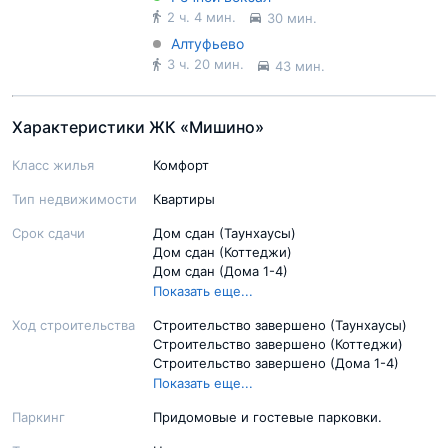
2 ч. 4 мин.
30 мин.
Алтуфьево
3 ч. 20 мин.
43 мин.
Характеристики ЖК «Мишино»
Класс жилья
Комфорт
Тип недвижимости
Квартиры
Срок сдачи
Дом сдан (Таунхаусы)
Дом сдан (Коттеджи)
Дом сдан (Дома 1-4)
2 кв. 2025 (Мишино-2, дома 5-10)
Показать еще...
Ход строительства
Строительство завершено (Таунхаусы)
Строительство завершено (Коттеджи)
Строительство завершено (Дома 1-4)
Внутренние работы (отделка) (Мишино-2,
Показать еще...
дома 5-10)
Паркинг
Придомовые и гостевые парковки.