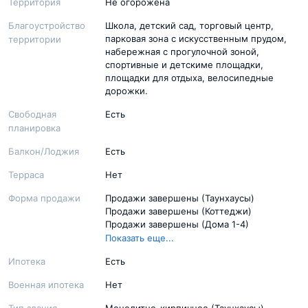
Территория
Не огорожена
Благоустройство
Школа, детский сад, торговый центр,
парковая зона с искусственным прудом,
территории
набережная с прогулочной зоной,
спортивные и детскиме площадки,
площадки для отдыха, велосипедные
дорожки.
Свободная
Есть
планировка
Балкон/Лоджия
Есть
Терраса
Нет
Форма продажи
Продажи завершены (Таунхаусы)
Продажи завершены (Коттеджи)
Продажи завершены (Дома 1-4)
Договор долевого участия (Мишино-2,
Показать еще...
дома 5-10)
Ипотека
Есть
Военная ипотека
Нет
Тип здания
Монолитно-кирпичное (Таунхаусы)