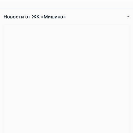
Новости от ЖК «Мишино»
Согласен с
правилами публикации
на сайте
Отправить комментарий