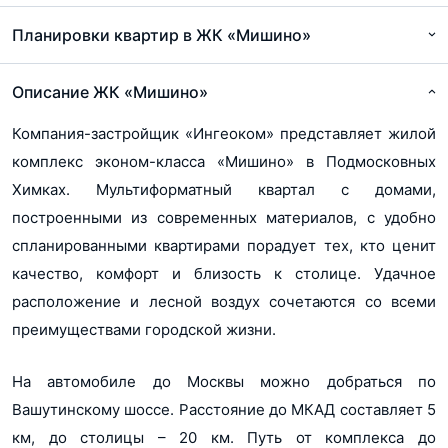
pdf, 818Кб
Планировки квартир в ЖК «Мишино»
Проектная декларация БЖД №5 от 03.12.2014г.
pdf, 846Кб
Описание ЖК «Мишино»
Проектная декларация многоквартирный жилой дом №1
Компания-застройщик «Ингеоком» представляет жилой
pdf, 2Мб
комплекс эконом-класса «Мишино» в Подмосковных
Проектная декларация многоквартирный жилой дом №2
Химках. Мультиформатный квартал с домами,
pdf, 8Мб
построенными из современных материалов, с удобно
Проектная декларация многоквартирный жилой дом №3
спланированными квартирами порадует тех, кто ценит
pdf, 6.6Мб
качество, комфорт и близость к столице. Удачное
расположение и лесной воздух сочетаются со всеми
Проектная декларация многоквартирный жилой дом №4
преимуществами городской жизни.
pdf, 2.2Мб
Разрешение на строительство многоквартирный жилой
На автомобиле до Москвы можно добраться по
дом №2
Вашутинскому шоссе. Расстояние до МКАД составляет 5
pdf, 4.6Мб
км, до столицы – 20 км. Путь от комплекса до
Разрешение на строительство многоквартирный жилой