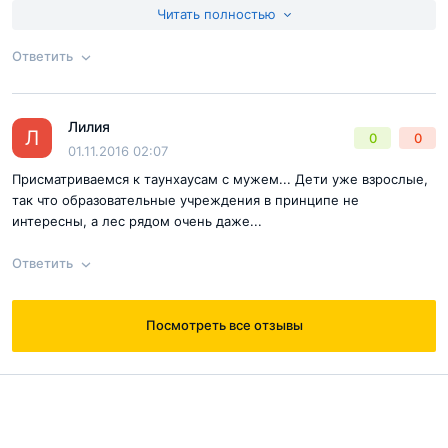
стоимость находится в пределах доступной нам суммы. Из
Читать полностью
недостатков это слабая инфраструктура, но подбирая квартиру
мы не гнались за ней, так как сильно развитые районы
Ответить
обделены природой
Лилия
Ответ на отзыв
@Дима
Л
0
0
01.11.2016 02:07
Присматриваемся к таунхаусам с мужем... Дети уже взрослые,
так что образовательные учреждения в принципе не
интересны, а лес рядом очень даже...
Ответить
Посмотреть все отзывы
Согласен с
правилами публикации
на сайте
Ответ на отзыв
@Лилия
Отправить комментарий