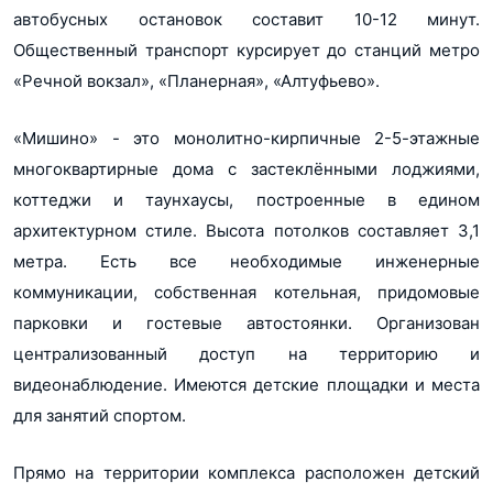
Показать все 16 планировок
автобусных остановок составит 10-12 минут.
дом №3
pdf, 2.5Мб
Общественный транспорт курсирует до станций метро
«Речной вокзал», «Планерная», «Алтуфьево».
Разрешение на строительство многоквартирный жилой
дом №4
pdf, 2.3Мб
«Мишино» - это монолитно-кирпичные 2-5-этажные
многоквартирные дома с застеклёнными лоджиями,
Разрешение на строительство первой очереди таунхаусов
коттеджи и таунхаусы, построенные в едином
pdf, 2.3Мб
архитектурном стиле. Высота потолков составляет 3,1
Разрешение на строительство Мишино 2 очередь дома 9,
метра. Есть все необходимые инженерные
10
коммуникации, собственная котельная, придомовые
pdf, 207Кб
парковки и гостевые автостоянки. Организован
Проектная декларация Мишино 2 очередь дома 9, 10
централизованный доступ на территорию и
pdf, 471Кб
видеонаблюдение. Имеются детские площадки и места
для занятий спортом.
Прямо на территории комплекса расположен детский