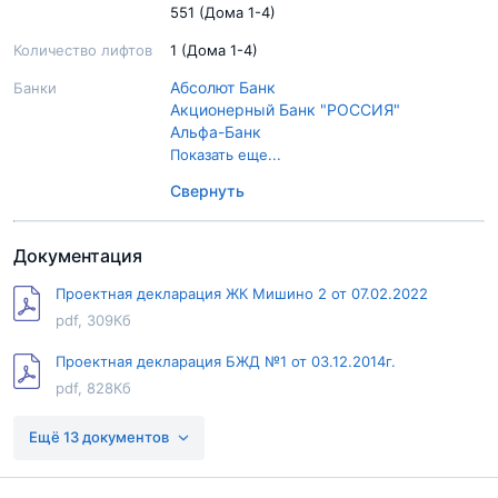
551 (Дома 1-4)
Количество лифтов
1 (Дома 1-4)
Абсолют Банк
Банки
Акционерный Банк "РОССИЯ"
Альфа-Банк
Банк ДОМ.РФ
Показать еще...
Газпромбанк
Свернуть
Росбанк
Сбер Банк
Т‑Банк
Документация
ВТБ
Проектная декларация ЖК Мишино 2 от 07.02.2022
pdf, 309Кб
Проектная декларация БЖД №1 от 03.12.2014г.
pdf, 828Кб
Проектная декларация БЖД №2 от 03.12.2014г.
Ещё 13 документов
pdf, 820Кб
Проектная декларация БЖД №4 от 03.12.2014г.