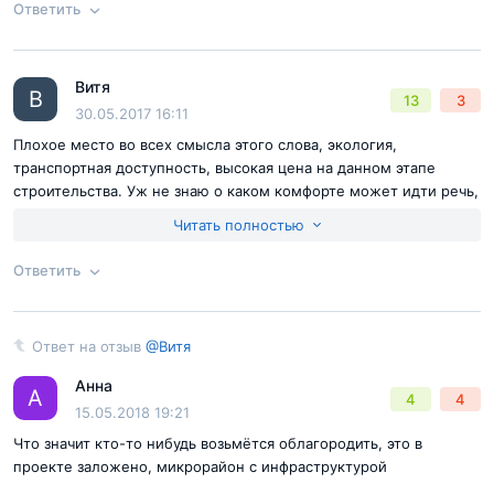
Ответить
Согласен с
правилами публикации
на сайте
Витя
Ответ на отзыв
@Антон
В
13
3
Отправить комментарий
30.05.2017 16:11
Плохое место во всех смысла этого слова, экология,
транспортная доступность, высокая цена на данном этапе
строительства. Уж не знаю о каком комфорте может идти речь,
возможно спустя десятки лет и то, если кто-нибудь возьмется
Читать полностью
облагородить район , место и будет комфортным, но это
маловероятно.
Ответить
В ближайшем окружении есть три
Согласен с
правилами публикации
на сайте
общеобразовательные школы и семь детских садов,
Ответ на отзыв
@Витя
Ответ на отзыв
@Витя
Отправить комментарий
техникум и филиал универа "Дубна". Спортивный
Анна
А
4
4
кластер представлен стадионами "Здоровье",
15.05.2018 19:21
"Строитель", спорткомплексом "ФОК". О здоровье
Что значит кто-то нибудь возьмётся облагородить, это в
позаботятся в МУЗ "Котельниковская поликлиника" и
проекте заложено, микрорайон с инфраструктурой
станции скорой помощи.