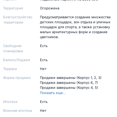
Возведение здания (Корпус 11-13 )
Территория
Огорожена
Благоустройство
Предусматривается создание множества
детских площадок, зон отдыха и уличных
территории
площадок для спорта, а также установку
малых архитектурных форм и создание
цветников.
Свободная
Есть
планировка
Балкон/Лоджия
Есть
Терраса
Нет
Форма продажи
Продажи завершены (Корпус 1, 2, 3)
Продажи завершены (Корпус 6, 7)
Продажи завершены (Корпус 4, 5)
Продажи завершены (Корпус 8)
Показать еще...
Договор купли-продажи (Корпус 9, 10)
Ипотека
Есть
Договор долевого участия (Корпус 11-13 )
Военная ипотека
Нет