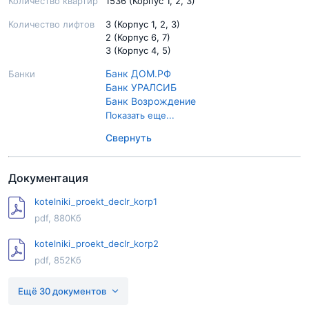
Количество квартир
1536 (Корпус 1, 2, 3)
Количество лифтов
3 (Корпус 1, 2, 3)
2 (Корпус 6, 7)
3 (Корпус 4, 5)
Банк ДОМ.РФ
Банки
Банк УРАЛСИБ
Банк Возрождение
БИНБАНК
Показать еще...
Газпромбанк
Свернуть
Глобэкс
Металлинвестбанк
Московский Индустриальный банк
Документация
Московский Кредитный Банк
Промсвязьбанк
kotelniki_proekt_declr_korp1
Сбер Банк
pdf, 880Кб
СМП Банк
Совкомбанк
kotelniki_proekt_declr_korp2
Транскапиталбанк
pdf, 852Кб
ВТБ
kotelniki_proekt_declr_korp3
Ещё 30 документов
pdf, 933Кб