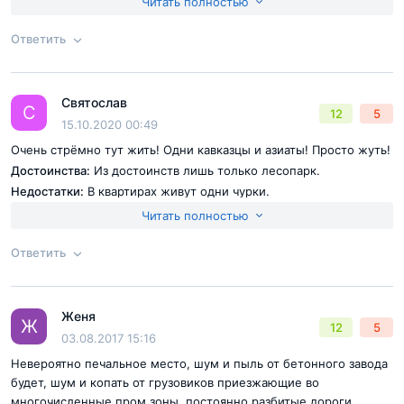
Читать полностью
поблизости полно автосервисов, детейлингов, на случай если
население Котельников?..
что-то сломается или просто захочется чистого салона.
Ответить
Согласен с
правилами публикации
на сайте
Святослав
Ответ на отзыв
@Кирилл
С
12
5
Отправить комментарий
15.10.2020 00:49
Очень стрёмно тут жить! Одни кавказцы и азиаты! Просто жуть!
Достоинства:
Из достоинств лишь только лесопарк.
Недостатки:
В квартирах живут одни чурки.
Читать полностью
Ответить
Согласен с
правилами публикации
на сайте
"В Котельники он, гад, рвётся"
Женя
Ответ на отзыв
@Святослав
Ж
12
5
Отправить комментарий
03.08.2017 15:16
Слегка перефразируя слова товарища Копытина, можно
Невероятно печальное место, шум и пыль от бетонного завода
охарактеризовать демографическую картину в
будет, шум и копать от грузовиков приезжающие во
многочисленные пром зоны, постоянно разбитые дороги,