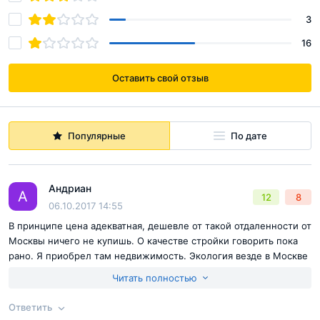
3
16
Оставить свой отзыв
Когда больше нечего хотеть
Популярные
По дате
Вероятно, именно такой задачей задался "РУСИЧ" при
создании ЖК "Новые Котельники", создавая собственную
Андриан
А
12
8
06.10.2017 14:55
инфраструктурную сеть.
В принципе цена адекватная, дешевле от такой отдаленности от
Москвы ничего не купишь. О качестве стройки говорить пока
рано. Я приобрел там недвижимость. Экология везде в Москве
практически одинаковая. А бетонный завод обещали снести.
Читать полностью
надо осознавать, что здесь не рублевка...
Вопросы образования не должны
Достоинства:
Цена, в пешей доступности Москва.
Ответить
Недостатки:
Придется подождать, пока построится.