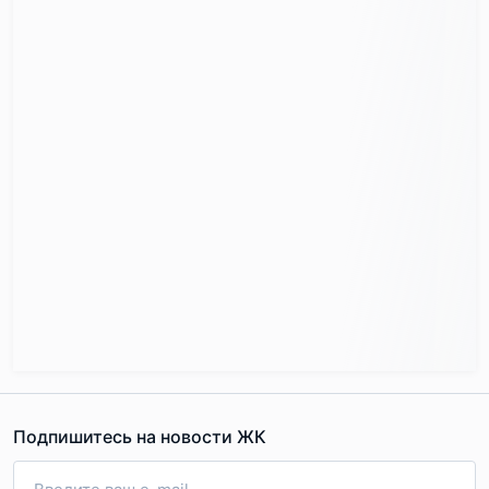
расположен автовокзал, откуда можно уехать в любой
населённый пункт Московской области и даже намного
дальше.
Семь километров отделяют комплекс от ж/д платформы
"Люберцы-1". Отсюда до Казанского вокзала полчаса
езды.
Подпишитесь на новости ЖК