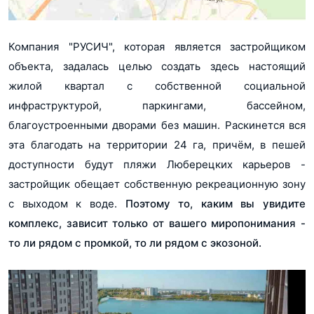
Разрешение на ввод Новые Котельники корпус 7
pdf, 68Кб
Компания "РУСИЧ", которая является застройщиком
Разрешение на ввод Новые Котельники корпус 4
объекта, задалась целью создать здесь настоящий
pdf, 133Кб
жилой квартал с собственной социальной
Разрешение на ввод Новые Котельники корпус 5
инфраструктурой, паркингами, бассейном,
pdf, 131Кб
благоустроенными дворами без машин. Раскинется вся
эта благодать на территории 24 га, причём, в пешей
Проектная декларация Новые Котельники корпус 13
pdf, 330Кб
доступности будут пляжи Люберецких карьеров -
застройщик обещает собственную рекреационную зону
Разрешение на ввод Новые Котельники корпус 3
с выходом к воде.
Поэтому то, каким вы увидите
pdf, 69Кб
комплекс, зависит только от вашего миропонимания -
Разрешение на ввод Новые Котельники корпус 2
то ли рядом с промкой, то ли рядом с экозоной.
pdf, 73Кб
Разрешение на ввод Новые Котельники корпус 1
pdf, 73Кб