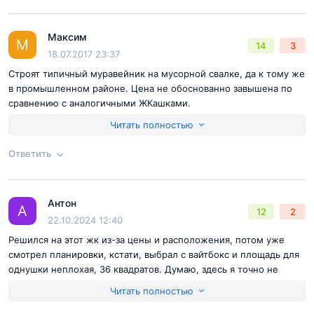
беспокоить новосёлов, так как в проект
заложено 4 детских садика (2 частных
Максим
и 2 муниципальных), способных
Ответ на отзыв
@Андриан
М
14
3
18.07.2017 23:37
вместить 630 малышей. Дальше будет
Строят типичный муравейник на мусорной свалке, да к тому же
школа на 1500 учащихся, а после уж
в промышленном районе. Цена не обоснованно завышена по
подхватят столичные ВУЗы...
сравнению с аналогичными ЖКашками.
Достоинства:
близко к МКАД
Читать полностью
Недостатки:
плохое место, высокая цена
Ответить
Охрана здоровья будет представлена медицинским
центром. Помимо лечения акцент будет сделан на
Согласен с
правилами публикации
на сайте
профилактике - застройщик предлагает развитый
Антон
Ответ на отзыв
@Максим
А
12
2
Отправить комментарий
спортивный сектор. В дополнение к собственным
22.10.2024 12:40
волейбольным и хоккейным площадкам, бассейну, зонам
Решился на этот жк из-за цены и расположения, потом уже
смотрел планировки, кстати, выбрал с вайтбокс и площадь для
для воркаута, рядом находятся 8 горнолыжных трасс,
однушки неплохая, 36 квадратов. Думаю, здесь я точно не
специализированный автодром, скейтпарк, пляж, лес.
заскучаю даже зимой, выручат лыжные трассы рядом.
Читать полностью
Будет где и подышать, и побегать, и попрыгать.