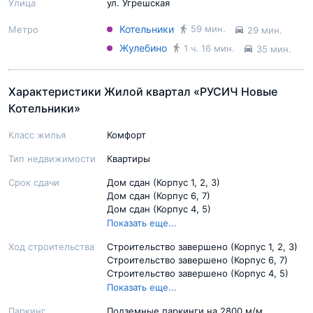
Улица
ул. Угрешская
Котельники
59 мин.
Метро
29 мин.
Жулебино
1 ч. 16 мин.
35 мин.
Характеристики Жилой квартал «РУСИЧ Новые
Котельники»
Класс жилья
Комфорт
Тип недвижимости
Квартиры
Срок сдачи
Дом сдан (Корпус 1, 2, 3)
Дом сдан (Корпус 6, 7)
Дом сдан (Корпус 4, 5)
Дом сдан (Корпус 8)
Показать еще...
Дом сдан (Корпус 9, 10)
Ход строительства
Строительство завершено (Корпус 1, 2, 3)
4 кв. 2025 (Корпус 11-13 )
Строительство завершено (Корпус 6, 7)
Строительство завершено (Корпус 4, 5)
Строительство завершено (Корпус 8)
Показать еще...
Строительство завершено (Корпус 9, 10)
Паркинг
Подземные паркинги на 2800 м/м