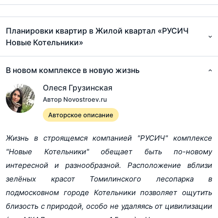
Проектная декларация, к.1 от 03.11.2017
pdf, 7.4Мб
Планировки квартир в Жилой квартал «РУСИЧ
Новые Котельники»
Проектная декларация, к.2 от 03.11.2017
pdf, 6Мб
В новом комплексе в новую жизнь
Проектная декларация, к.3 от 03.11.2017
pdf, 7.3Мб
Олеся Грузинская
Автор Novostroev.ru
Проектная декларация, к.6 от 03.11.2017
pdf, 6.7Мб
Авторское описание
Проектная декларация, к.7 от 03.11.2017
Жизнь в строящемся компанией "РУСИЧ" комплексе
pdf, 4.4Мб
"Новые Котельники" обещает быть по-новому
Проектная декларация, к.8 от 03.11.2017
интересной и разнообразной. Расположение вблизи
pdf, 7.3Мб
зелёных красот Томилинского лесопарка в
Изменения в проектную декларацию, к.1 от 05.12.2017
подмосковном городе Котельники позволяет ощутить
pdf, 7.4Мб
близость с природой, особо не удаляясь от цивилизации