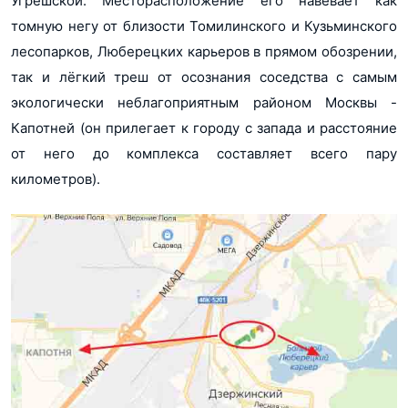
Угрешской. Месторасположение его навевает как
pdf, 1.1Мб
томную негу от близости Томилинского и Кузьминского
Проектная декларация корп 3 от 29.08.2018
лесопарков, Люберецких карьеров в прямом обозрении,
pdf, 909Кб
так и лёгкий треш от осознания соседства с самым
Проектная декларация корпус 1 от 29.08.2018
экологически неблагоприятным районом Москвы -
pdf, 902Кб
Капотней (он прилегает к городу с запада и расстояние
от него до комплекса составляет всего пару
Проектная декларация корпус 2 от 04.09.2018
pdf, 848Кб
километров).
Проектная декларация корпус 6 от 04.09.2018
pdf, 523Кб
Проектная декларация корпус 7 от 29.08.2018
pdf, 565Кб
Проектная декларация корпус 8 от 04.09.2018
pdf, 948Кб
Разрешение на ввод Новые Котельники корпус 6
pdf, 68Кб