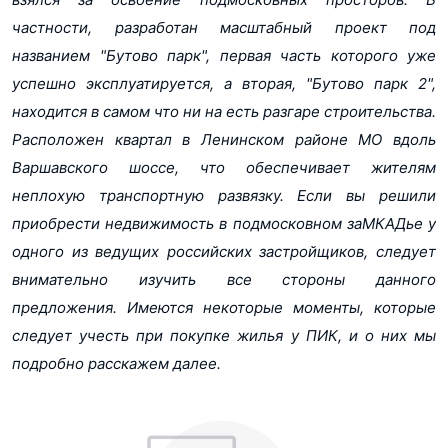
pdf, 81Кб
частности, разработан масштабный проект под
Этажность
15-17-25 (Корпус 1-41)
Разрешение на строительство Корпус 16-19.2
17 (Корпус 8.2, 9-10.1 - 9-10.6, 12.2, 14, 23-
названием "Бутово парк", первая часть которого уже
pdf, 224Кб
25, 26)
успешно эксплуатируется, а вторая, "Бутово парк 2",
Разрешение на строительство Корпус 16-19.3
Отделка от
Чистовая (Корпус 1-41)
находится в самом что ни на есть разгаре строительства.
С отделкой (Корпус 8.2, 9-10.1 - 9-10.6,
застройщика
pdf, 158Кб
Расположен квартал в Ленинском районе МО вдоль
12.2, 14, 23-25, 26)
Разрешение на строительство Корпус 19-21
Варшавского шоссе, что обеспечивает жителям
Потолки
2.8 (Корпус 1-41)
pdf, 81Кб
неплохую транспортную развязку. Если вы решили
Квартир на этаже
4-5-9-10 (Корпус 1-41)
приобрести недвижимость в подмосковном заМКАДье у
Разрешение на строительство Корпус 20-23.3
Количество лифтов
2-3 (Корпус 1-41)
pdf, 82Кб
одного из ведущих российских застройщиков, следует
внимательно изучить все стороны данного
Абсолют Банк
Банки
Разрешение на строительство Корпус 41.2
Альфа-Банк
предложения. Имеются некоторые моменты, которые
pdf, 82Кб
Банк ДОМ.РФ
следует учесть при покупке жилья у ПИК, и о них мы
Банк УРАЛСИБ
Показать еще...
Банк Зенит
подробно расскажем далее.
Газпромбанк
Московский Кредитный Банк
Промсвязьбанк
Райффайзенбанк