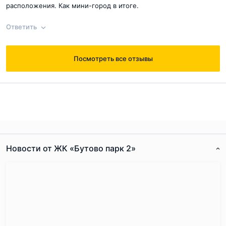
расположения. Как мини-город в итоге.
Ответить
Посмотреть все отзывы
Согласен с
правилами публикации
на сайте
Ответ на отзыв
@Дмитрий
Отправить комментарий
Жильё по стандарту
Новости от ЖК «Бутово парк 2»
В соответствии с правилами "ПИК-Стандарт", дворы
обещают быть закрытыми и облагороженными. Причём,
Согласен с
правилами публикации
на сайте
шумные спортивные площадки вынесут от стен
Отправить комментарий
подальше, чтобы жителям было комфортно отдыхать.
Сами корпуса возводятся по панельно-монолитной