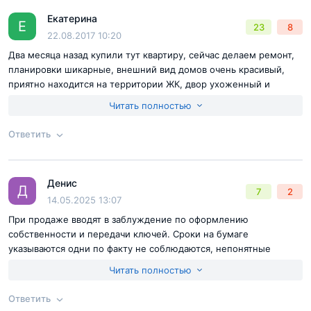
Екатерина
Ответ на отзыв
@Евгений
Е
23
8
22.08.2017 10:20
Два месяца назад купили тут квартиру, сейчас делаем ремонт,
планировки шикарные, внешний вид домов очень красивый,
приятно находится на территории ЖК, двор ухоженный и
чистый, детям очень понравилась игровая площадка, каждый
Читать полностью
раз как приезжаем они не хотят от сюда уезжать. Из
недостатков только отсутствие школы, но думаю, к тому
Ответить
времени как она нам понадобится её построят.
Согласен с
правилами публикации
на сайте
Денис
Ответ на отзыв
@Екатерина
Д
7
2
Отправить комментарий
14.05.2025 13:07
При продаже вводят в заблуждение по оформлению
собственности и передачи ключей. Сроки на бумаге
указываются одни по факту не соблюдаются, непонятные
задержки по выполнению условий договора. После подписания
Читать полностью
договоров и перечислению денежных средств все отсылки в
офисах идут на горячую линию где нет ответа или не
Ответить
поднимают трубку. В офисе выдачи ключей кормят завтраками