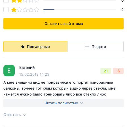
0
2
Оставить свой отзыв
Популярные
По дате
Евгений
Е
21
6
15.02.2018 14:23
А мне внешний вид не понравился его портят панорамные
балконы, точнее тот хлам который видно через стекла, мне
кажется нужно было тонировать либо все стекло либо
половину. В остальном придраться не к чему ЖК получился
Читать полностью
достойный, так что в целом мы довольны покупкой
Ответить