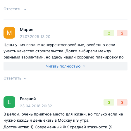
охраняется фактически. Могут прийти из соседнего села ночью
и орать под окнами-ментов нет.
Ответить
Мария
Согласен с
правилами публикации
на сайте
Ответ на отзыв
@Дмитрий
М
2
2
21.07.2025 13:20
Отправить комментарий
Цены у них вполне конкурентоспособные, особенно если
учесть качество строительства. Долго выбирали между
разными вариантами, но здесь нашли хорошую планировку по
адекватной цене. Акция помогла снизить ипотечную нагрузку.
Читать полностью
Ответить
Согласен с
правилами публикации
на сайте
Евгений
Ответ на отзыв
@Мария
Е
3
3
Отправить комментарий
23.04.2018 20:32
В целом, очень приятное место для жизни, но только если не
нужно каждый день ехать в Москву к 9 утра.
Достоинства:
1) Современный ЖК средней этажности (9