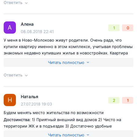
метра, чистый воздух, новые дома
Ответить
Недостатки:
только пробки иногда
Согласен с
правилами публикации
на сайте
Алена
Ответ на отзыв
@Гоша
А
1
0
Отправить комментарий
08.08.2018 22:41
У меня в Ново-Молоково живут родители. Очень рада, что
купили квартиру именно в этом комплексе, учитывая проблемы
знакомых недавно купивших жилье в новостройках. Квартира
очень нравится, с удовольствием приезжаю в гости, главное,
Читать полностью
родители тоже довольны. Есть вся необходимая
инфраструктура, комплекс очень симпатичный. Считаю, что
Ответить
проект очень удачный - и молодым семьям и пенсионерам,
всем в жк удобно.
Согласен с
правилами публикации
на сайте
Достоинства:
Стильная архитектура, качественные квартиры с
Наталья
Ответ на отзыв
@Алена
высокими потолками и большими окнами, современная
Н
2
1
Отправить комментарий
27.07.2018 19:03
благоустроенная территория, приятное сообщество людей,
собственный культурный центр
Будем менять место жительства по возможности
Недостатки:
Для меня нет, кроме пробок, но на них грех
Достоинства:
1) Приятный внешний вид домов 2) Чисто на
жаловаться - они везде
территории ЖК и в подъездах 3) Достаточно удобные
планировки квартир 4) Относительно чистый воздух 5)
Читать полностью