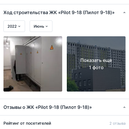
Этажность
22
Ход строительства ЖК «Pilot 9-18 (Пилот 9-18)»
Отделка от
Без отделки
застройщика
2022
Июнь
Количество квартир
629
Количество лифтов
2
Показать еще
1 фото
Отзывы о ЖК «Pilot 9-18 (Пилот 9-18)»
Показать 3 планировки
Рейтинг от посетителей
2 отзыва