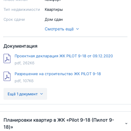
Тип недвижимости
Квартиры
Срок сдачи
Дом сдан
Смотреть ещё
Ход строительства
Строительство завершено
Паркинг
Наземные парковки
Документация
Территория
Огорожена
Проектная декларация ЖК PILOT 9-18 от 09.12.2020
Благоустройство
Детские площадки. Спортивные
pdf, 262Кб
площадки. Места для отдыха
территории
Разрешение на строительство ЖК PILOT 9-18
Балкон/Лоджия
Нет
pdf, 107Кб
Терраса
Нет
Разрешение на ввод
Ещё 1 документ
Форма продажи
Продажи завершены
pdf, 102Кб
Ипотека
Есть
Военная ипотека
Нет
Планировки квартир в ЖК «Pilot 9-18 (Пилот 9-
Тип здания
Кирпичное
18)»