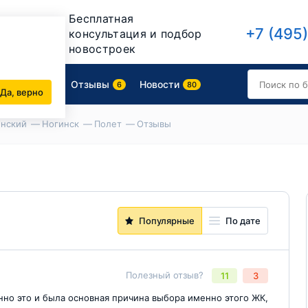
Бесплатная
+7 (495
консультация и подбор
новостроек
роительства
Отзывы
Новости
6
80
Да, верно
инский
Ногинск
Полет
Отзывы
Популярные
По дате
Полезный отзыв?
11
3
нно это и была основная причина выбора именно этого ЖК,