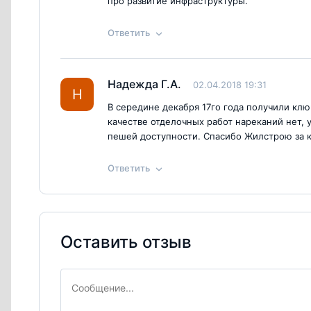
про развитие инфраструктуры.
Ответить
Ответ на отзыв
@Галина
Надежда Г.А.
02.04.2018 19:31
Согласен с
правилами публикации
на са
Н
В середине декабря 17го года получили клю
качестве отделочных работ нареканий нет,
пешей доступности. Спасибо Жилстрою за 
Ответить
Ответ на отзыв
@Надежда Г.А.
Согласен с
правилами публикации
на са
Оставить отзыв