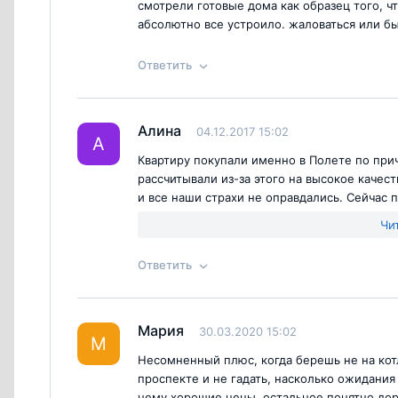
смотрели готовые дома как образец того, ч
абсолютно все устроило. жаловаться или б
Ответить
Ответ на отзыв
@Антон
Алина
04.12.2017 15:02
А
Квартиру покупали именно в Полете по прич
рассчитывали из-за этого на высокое качес
и все наши страхи не оправдались. Сейчас
взять в строящемся корпусе, так как получа
Чи
Ответить
Согласен с
правилами публикации
на са
Ответ на отзыв
@Алина
Мария
30.03.2020 15:02
М
Несомненный плюс, когда берешь не на кот
проспекте и не гадать, насколько ожидания 
нему хорошие цены, остальное понятно дор