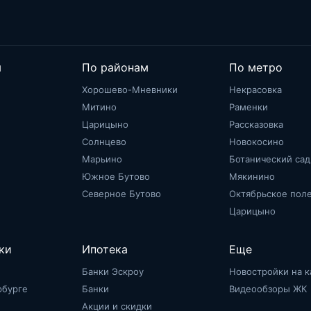
м
По районам
По метро
Хорошево-Мневники
Некрасовка
Митино
Раменки
Царицыно
Рассказовка
Солнцево
Новокосино
Марьино
Ботанический сад
Южное Бутово
Мякинино
Северное Бутово
Октябрьское пол
Царицыно
ки
Ипотека
Еще
Банки Эскроу
Новостройки на к
рбурге
Банки
Видеообзоры ЖК
Акции и скидки