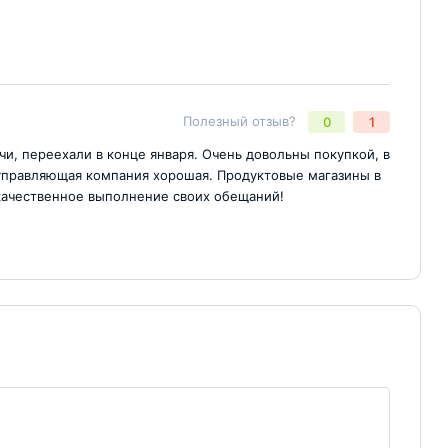
Полезный отзыв?
0
1
Отправить комментарий
йте
чи, переехали в конце января. Очень довольны покупкой, в
 управляющая компания хорошая. Продуктовые магазины в
качественное выполнение своих обещаний!
Отправить комментарий
йте