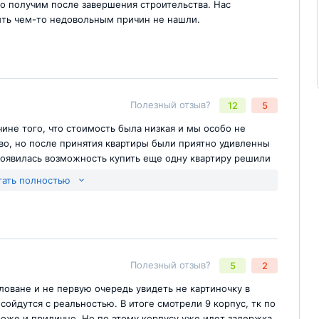
то получим после завершения строительства. Нас
ыть чем-то недовольным причин не нашли.
Полезный отзыв?
12
5
ине того, что стоимость была низкая и мы особо не
тво, но после принятия квартиры были приятно удивленны
 появилась возможность купить еще одну квартиру решили
ется дешевле.
тать полностью
Отправить комментарий
йте
Полезный отзыв?
5
2
ловане и не первую очередь увидеть не картиночку в
сойдутся с реальностью. В итоге смотрели 9 корпус, тк по
оже и прилично. Но по этому корпусу уже идет задержка