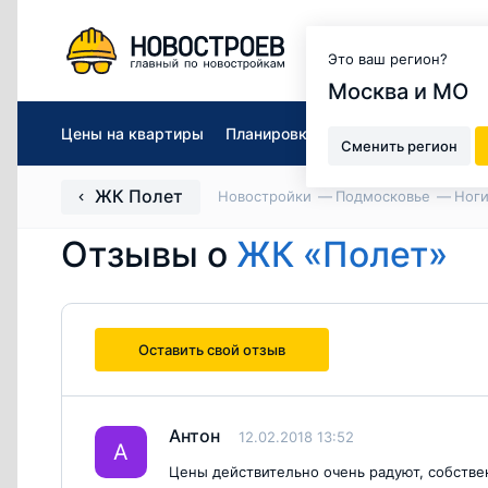
Москва и МО
Это ваш регион?
Москва и МО
Цены на квартиры
Планировки
Описание
Ход ст
Сменить регион
ЖК Полет
Новостройки
Подмосковье
Ног
Отзывы о
ЖК «Полет»
Оставить свой отзыв
Антон
12.02.2018 13:52
А
Цены действительно очень радуют, собстве