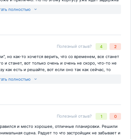
что могут строить до конца дней своих)) про ФЗ 214, явно
тать полностью
нчики и никакой зелени, все вырубили при стройке. А вот
упо используют как помойку. По расположению он
неудобно. Дорожка к станции стремная, застройщику бы
ак было обещано, а 4 года уже прошли.
Отправить комментарий
йте
Полезный отзыв?
4
2
ли", но как-то хочется верить, что со временем, все станет
о и станет, вот только очень и очень не скоро, что-то не
у как есть и решайте, вот если оно так как сейчас, то
айте лапшу и ищите другой вариант. И еще: не берите
тать полностью
еделывать придется или будете полгода ждать пока
Отправить комментарий
йте
Полезный отзыв?
1
0
равился и место хорошее, отличные планировки. Решили
инимальная сцена. Радует то что застройщик не забывает и