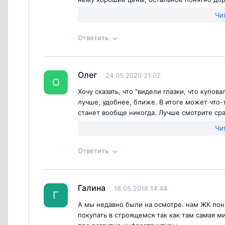
в несколько месяцев, а ДДУ составлен так, 
Чи
не слышали. На территории слабенькие газо
окружающий микророайон зеленый массив т
Ответить
несколько на отшибе, собственно тихо, но 
вложиться не помешало, тем более вроде к
Согласен с
правилами публикации
на са
Ответ на отзыв
@Мария
Олег
24.05.2020 21:02
О
Хочу сказать, что "видели глазки, что купова
лучше, удобнее, ближе. В итоге может что-т
станет вообще никогда. Лучше смотрите сраз
устраивает ли вас это? Если нет, то смахив
Чи
отделку от застройщика, все равно или пер
застройщик будет переделывать!
Ответить
Согласен с
правилами публикации
на са
Ответ на отзыв
@Олег
Галина
18.05.2018 14:44
Г
А мы недавно были на осмотре. нам ЖК пон
покупать в строящемся так как там самая м