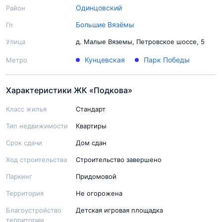
Одинцовский
Район
Большие Вязёмы
Гп
Улица
д. Малые Вяземы, Петровское шоссе, 5
Кунцевская
Парк Победы
Метро
Характеристики ЖК «Подкова»
Класс жилья
Стандарт
Тип недвижимости
Квартиры
Срок сдачи
Дом сдан
Ход строительства
Строительство завершено
Паркинг
Придомовой
Территория
Не огорожена
Благоустройство
Детская игровая площадка
территории