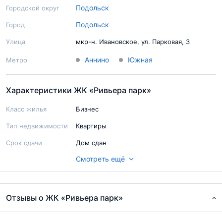
Подольск
Городской округ
Подольск
Город
Улица
мкр-н. Ивановское, ул. Парковая, 3
Аннино
Южная
Метро
Характеристики ЖК «Ривьера парк»
Класс жилья
Бизнес
Тип недвижимости
Квартиры
Срок сдачи
Дом сдан
Смотреть ещё
Ход строительства
Строительство завершено
Паркинг
Подземный
Территория
Огорожена
Отзывы о ЖК «Ривьера парк»
Благоустройство
Озеленение, детский игровой городок,
места для отдыха
территории