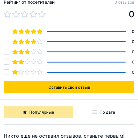
Рейтинг от посетителей
0 отзывов
Балкон/Лоджия
Есть
0
Терраса
Нет
Форма продажи
Продажи завершены
0
Ипотека
Нет
0
Военная ипотека
Нет
0
Тип здания
Монолитно-кирпичное
0
Этажность
10
0
Отделка от
Без отделки
Оставить свой отзыв
застройщика
Потолки
2.75
Количество квартир
202 (Общее кол-во)
Популярные
По дате
202
Никто еще не оставил отзывов, станьте первым!