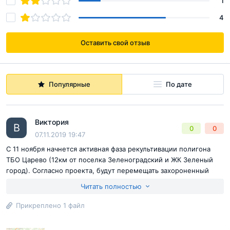
1
4
Оставить свой отзыв
Популярные
По дате
Виктория
В
0
0
07.11.2019 19:47
С 11 ноября начнется активная фаза рекультивации полигона
ТБО Царево (12км от поселка Зеленоградский и ЖК Зеленый
город). Согласно проекта, будут перемещать захороненный
мусор с одной стороны полигона на другую. Более 1 млрд тонн
Читать полностью
отходов. Во время перемещения свалочный газ, накопленный в
пластах полигона, будет свободно и беспрепятственно
Прикреплено 1 файл
испускаться в воздух залповыми выбросами. Помимо
неприятного запаха, в состав свалочного газа входит большое