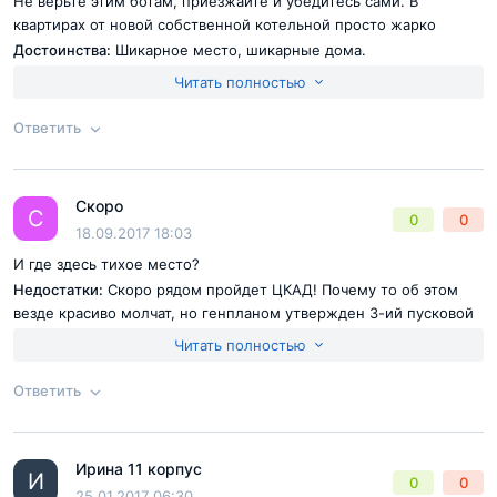
Не верьте этим ботам, приезжайте и убедитесь сами. В
квартирах от новой собственной котельной просто жарко
Достоинства:
Шикарное место, шикарные дома.
Недостатки:
Люди нанимают гастарбайтеров для проведения
Читать полностью
ремонтов, которые все ломают
Ответить
Согласен с
правилами публикации
на сайте
Скоро
Ответ на отзыв
@Светлана
С
0
0
Отправить комментарий
18.09.2017 18:03
И где здесь тихое место?
Недостатки:
Скоро рядом пройдет ЦКАД! Почему то об этом
везде красиво молчат, но генпланом утвержден 3-ий пусковой
комплекса Центральной кольцевой автомобильной дороги
Читать полностью
всего в километре от ЖК «Зеленый город». И работы уже
начались. Дома ЖК стоят от линии Ярославской жд ровно 140
Ответить
метров! Шум от ЖД переезда круглосуточно – то электрички -
поезда семафорят, то железные плиты громыхают, теперь
Согласен с
правилами публикации
на сайте
кольцевая трасса рядом. И где здесь тихое место?
Ирина 11 корпус
Ответ на отзыв
@Скоро
И
0
0
Отправить комментарий
25.01.2017 06:30