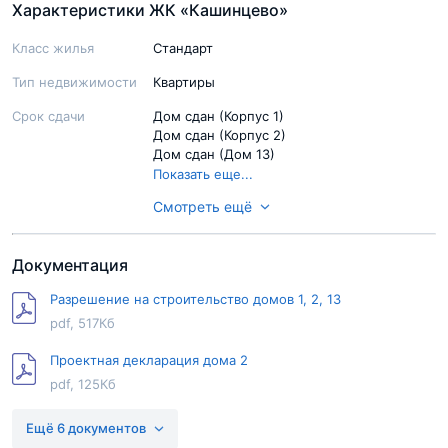
Характеристики ЖК «Кашинцево»
Класс жилья
Стандарт
Тип недвижимости
Квартиры
Срок сдачи
Дом сдан (Корпус 1)
Дом сдан (Корпус 2)
Дом сдан (Дом 13)
2 кв. 2026 (Дом 10, 11, 12)
Показать еще...
Смотреть ещё
Ход строительства
Строительство завершено (Корпус 1)
Строительство завершено (Корпус 2)
Строительство завершено (Дом 13)
Документация
Возведение здания (Дом 10, 11, 12)
Показать еще...
Разрешение на строительство домов 1, 2, 13
Паркинг
Придомовые парковки
pdf, 517Кб
Территория
Не огорожена
Проектная декларация дома 2
Благоустройство
Первые этажи домов отведены под
pdf, 125Кб
коммерческие помещения, детские
территории
площадки для разных возрастных групп,
Разрешение на строительство дома №1
спортивные площадки, зоны отдыха
Ещё 6 документов
pdf, 517Кб