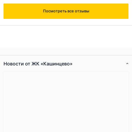
Посмотреть все отзывы
Ответ на отзыв
@Виктор
Новости от ЖК «Кашинцево»
Согласен с
правилами публикации
на сайте
Отправить комментарий