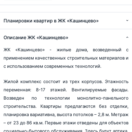
Свободная
Есть
планировка
Изменение в проектную декларацию, д.2 от 17.10.2016
pdf, 258Кб
Балкон/Лоджия
Есть
Планировки квартир в ЖК «Кашинцево»
Изменение к проектной декларации, д 1 от 22.05.2017
Терраса
Нет
jpg, 653Кб
Описание ЖК «Кашинцево»
Форма продажи
Продажи завершены (Корпус 1)
Продажи завершены (Корпус 2)
Разрешение_на_ввод_объекта_в_эксплуатацию (1)
ЖК «Кашинцево» - жилые дома, возведенный с
Продажи завершены (Дом 13)
pdf, 70Кб
Договор долевого участия (Дом 10, 11, 12)
Показать еще...
применением качественных строительных материалов и
Разрешение на строительство_Кашинцево_к.10-12
с использованием современных технологий.
Ипотека
Есть
pdf, 231Кб
Военная ипотека
Нет
Жилой комплекс состоит из трех корпусов. Этажность
Проектная декларация_Кашинцево_к.10-12
Тип здания
Монолитно-кирпичное (Корпус 1)
pdf, 545Кб
переменная: 8-17 этажей. Вентилируемые фасады.
Монолитно-кирпичное (Корпус 2)
Возведен по технологии монолитно-панельного
Монолитно-кирпичное (Дом 13)
Монолитно-кирпичное (Дом 10, 11, 12)
Показать еще...
строительства. Квартиры предлагаются без отделки,
Этажность
8-12 (Корпус 1)
планировка вариативна, высота потолков – 2,8 м. Метраж
17 (Корпус 2)
– от 23 до 86 кв.м. Первые этажи отведены для объектов
13 (Дом 13)
14-16 (Дом 10, 11, 12)
социально-бытового обслуживания. Здесь будут аптека,
Показать еще...