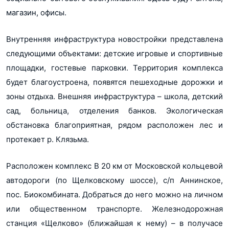
магазин, офисы.
Отделка от
Без отделки (Корпус 1)
Без отделки (Корпус 2)
застройщика
Без отделки (Дом 13)
Внутренняя инфраструктура новостройки представлена
Без отделки (Дом 10, 11, 12)
Показать еще...
следующими объектами: детские игровые и спортивные
Потолки
2.8 (Корпус 1)
площадки, гостевые парковки. Территория комплекса
2.8 (Корпус 2)
будет благоустроена, появятся пешеходные дорожки и
3 (Дом 10, 11, 12)
зоны отдыха. Внешняя инфраструктура – школа, детский
Квартир на этаже
4/5 (Корпус 1)
7 (Корпус 2)
сад, больница, отделения банков. Экологическая
5 (Дом 10, 11, 12)
обстановка благоприятная, рядом расположен лес и
Количество квартир
117 (Корпус 1)
протекает р. Клязьма.
112 (Корпус 2)
226 (Дом 13)
430 (Дом 10, 11, 12)
Расположен комплекс В 20 км от Московской кольцевой
Показать еще...
автодороги (по Щелковскому шоссе), с/п Аннинское,
Количество лифтов
2 (Корпус 1)
3 (Корпус 2)
пос. Биокомбината. Добраться до него можно на личном
или общественном транспорте. Железнодорожная
Абсолют Банк
Банки
Банк УРАЛСИБ
станция «Щелково» (ближайшая к нему) – в получасе