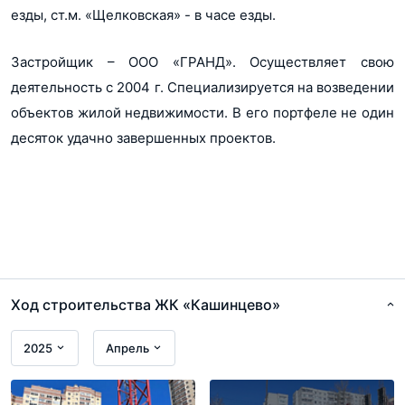
Металлинвестбанк
езды, ст.м. «Щелковская» - в часе езды.
Райффайзенбанк
Показать еще...
РосЕвроБанк
Сбер Банк
Застройщик – ООО «ГРАНД». Осуществляет свою
Связь Банк
деятельность с 2004 г. Специализируется на возведении
Транскапиталбанк
ВТБ
объектов жилой недвижимости. В его портфеле не один
десяток удачно завершенных проектов.
Ход строительства ЖК «Кашинцево»
2025
Апрель