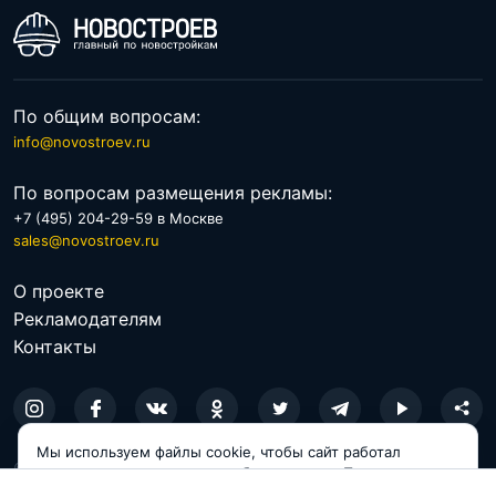
По расположению
По цене
По общим вопросам:
info@novostroev.ru
По вопросам размещения рекламы:
+7 (495) 204-29-59 в Москве
sales@novostroev.ru
О проекте
Рекламодателям
Контакты
Мы используем файлы cookie, чтобы сайт работал
© 2026 NOVOSTROEV.RU
корректно и становился удобнее для вас. Продолжая
пользоваться сайтом, вы соглашаетесь с использованием