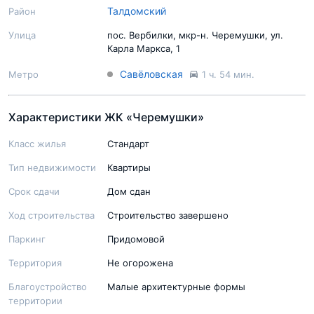
Талдомский
Район
Улица
пос. Вербилки, мкр-н. Черемушки, ул.
Карла Маркса, 1
Савёловская
Метро
1 ч. 54 мин.
Характеристики ЖК «Черемушки»
Класс жилья
Стандарт
Тип недвижимости
Квартиры
Срок сдачи
Дом сдан
Ход строительства
Строительство завершено
Паркинг
Придомовой
Территория
Не огорожена
Благоустройство
Малые архитектурные формы
территории