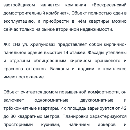
застройщиком является компания «Воскресенский
Терраса
Нет
домостроительный комбинат». Объект полностью сдан в
Форма продажи
Продажи завершены
эксплуатацию, а приобрести в нём квартиры можно
сейчас только на рынке вторичной недвижимости.
Ипотека
Нет
Военная ипотека
Нет
ЖК «На ул. Хрипунова» представляет собой кирпично-
Тип здания
Кирпично-панельное
панельное здание высотой 14 этажей. Фасады утеплены
Этажность
14
и отделаны облицовочным кирпичом оранжевого и
красного оттенков. Балконы и лоджии в комплексе
Отделка от
Без отделки
застройщика
имеют остекление.
Потолки
2.7
Объект считается домом повышенной комфортности, он
включает однокомнатные, двухкомнатные и
трёхкомнатные квартиры. Их площадь варьируется от 42
до 80 квадратных метров. Планировки характеризуются
просторными кухнями, наличием эркеров и