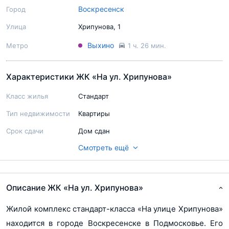
Воскресенск
Город
Улица
Хрипунова, 1
Выхино
Метро
1 ч. 26 мин.
Характеристики ЖК «На ул. Хрипунова»
Класс жилья
Стандарт
Тип недвижимости
Квартиры
Срок сдачи
Дом сдан
Смотреть ещё
Ход строительства
Строительство завершено
Паркинг
Гостевой
Территория
Не огорожена
Описание ЖК «На ул. Хрипунова»
Благоустройство
Зоны отдыха
Жилой комплекс стандарт-класса «На улице Хрипунова»
территории
находится в городе Воскресенске в Подмосковье. Его
Балкон/Лоджия
Есть