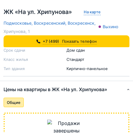
ЖК «На ул. Хрипунова»
На карте
Подмосковье,
Воскресенский,
Воскресенск,
Выхино
Хрипунова, 1
+7 (499)
Показать телефон
Срок сдачи
Дом сдан
Класс жилья
Стандарт
Тип здания
Кирпично-панельное
Цены на квартиры в ЖК «На ул. Хрипунова»
Общие