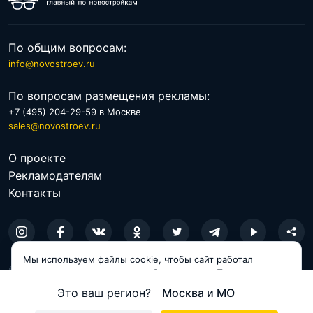
По общим вопросам:
info@novostroev.ru
По вопросам размещения рекламы:
+7 (495) 204-29-59 в Москве
sales@novostroev.ru
О проекте
Рекламодателям
Контакты
Мы используем файлы cookie, чтобы сайт работал
© 2026 NOVOSTROEV.RU
корректно и становился удобнее для вас. Продолжая
пользоваться сайтом, вы соглашаетесь с использованием
Это ваш регион?
Москва и МО
Политика обработки персональных данных
cookie.