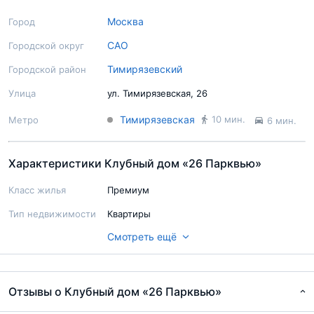
Москва
Город
САО
Городской округ
Тимирязевский
Городской район
Улица
ул. Тимирязевская, 26
Тимирязевская
10 мин.
Метро
6 мин.
Характеристики Клубный дом «26 Парквью»
Класс жилья
Премиум
Тип недвижимости
Квартиры
Смотреть ещё
Ход строительства
Строительство не начато
Паркинг
подземный
Территория
Огорожена
Отзывы о Клубный дом «26 Парквью»
Балкон/Лоджия
Есть