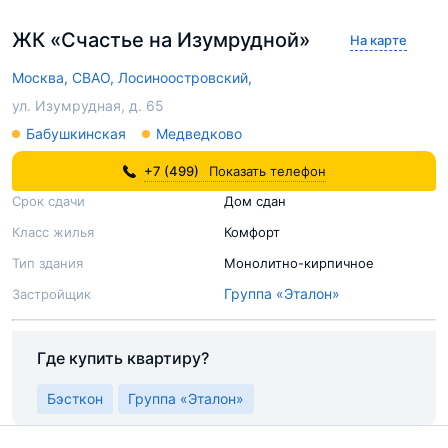
ЖК «Счастье на Изумрудной»
На карте
Москва,
СВАО,
Лосиноостровский,
ул. Изумрудная, д. 65
Бабушкинская
Медведково
+7 (499)
Показать телефон
Срок сдачи
Дом сдан
Класс жилья
Комфорт
Тип здания
Монолитно-кирпичное
Группа «Эталон»
Застройщик
Где купить квартиру?
Бэсткон
Группа «Эталон»