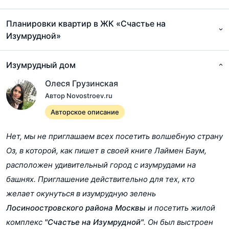
планировка
Проектная декларация ред 5
pdf, 1.3Мб
Балкон/Лоджия
Есть
Планировки квартир в ЖК «Счастье на
Изумрудной»
Терраса
Проектная декларация ред 6
Нет
pdf, 1.3Мб
Форма продажи
Продажи завершены
Изумрудный дом
Проектная декларация ред 7
Ипотека
Есть
pdf, 1.3Мб
Олеся Грузинская
Военная ипотека
Нет
Автор Novostroev.ru
Проектная декларация ред 8
Тип здания
Монолитно-кирпичное
pdf, 1.3Мб
Авторское описание
Этажность
21
Проектная декларация ред 9
Нет, мы не приглашаем всех посетить волшебную страну
Отделка от
Без отделки
pdf, 1.4Мб
Оз, в которой, как пишет в своей книге Лаймен Баум,
застройщика
расположен удивительный город с изумрудами на
Потолки
3.3
башнях. Приглашение действительно для тех, кто
Квартир на этаже
7
желает окунуться в изумрудную зелень
Количество квартир
140 (Общее кол-во)
Лосиноостровского района
Москвы
и посетить жилой
140
комплекс
"Счастье на Изумрудной"
. Он был выстроен