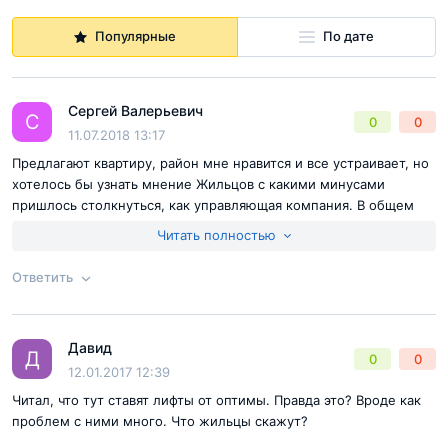
для установки сплит-систем. Балконы и лоджии
остеклены, с них отрываются просто превосходные
Популярные
По дате
виды на город. В дополнение ко всему отметим, что ЖК
"Счастье на Изумрудной"
оснащен современными
Сергей Валерьевич
системами кондиционирования, вентиляции, очистки
С
0
0
11.07.2018 13:17
воды, канализации и отопления. Ваша безопасность
Предлагают квартиру, район мне нравится и все устраивает, но
находится в руках профессиональной охраны и
хотелось бы узнать мнение Жильцов с какими минусами
круглосуточной
системы видеонаблюдения.
пришлось столкнуться, как управляющая компания. В общем
буду признателен любой информации!
Читать полностью
Ответить
Давид
Ответ на отзыв
@Сергей Валерьевич
Д
0
0
12.01.2017 12:39
Читал, что тут ставят лифты от оптимы. Правда это? Вроде как
проблем с ними много. Что жильцы скажут?