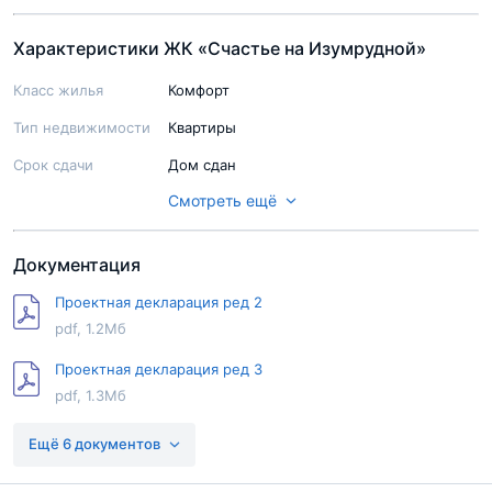
Характеристики ЖК «Счастье на Изумрудной»
Класс жилья
Комфорт
Тип недвижимости
Квартиры
Срок сдачи
Дом сдан
Смотреть ещё
Ход строительства
Строительство завершено
Паркинг
Подземный паркинг на 144 м/м и гостевая
автостоянка на 29 м/м
Документация
Стоимость
1 450 000 - 1 850 000 руб.
Проектная декларация ред 2
машиноместа
pdf, 1.2Мб
Территория
Огорожена
Проектная декларация ред 3
Благоустройство
Благоустроенный двор с детской
pdf, 1.3Мб
площадкой, спортивными площадками и
территории
Проектная декларация ред 4
ландшафтным дизайном.
Ещё 6 документов
pdf, 1.3Мб
Свободная
Есть