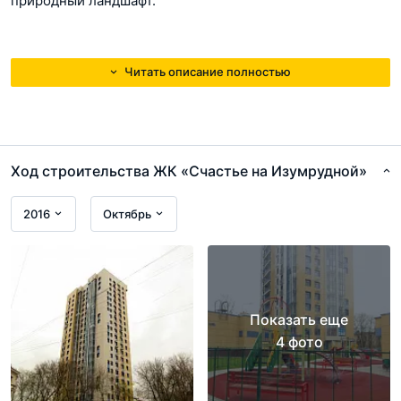
природный ландшафт.
Читать описание полностью
Ход строительства ЖК «Счастье на Изумрудной»
2016
Октябрь
Показать еще
Во
входных группах
создана уютная и комфортная
4 фото
атмосфера. Дизайн общественных зон отличается
использованием теплых и светлых тонов в гармоничном