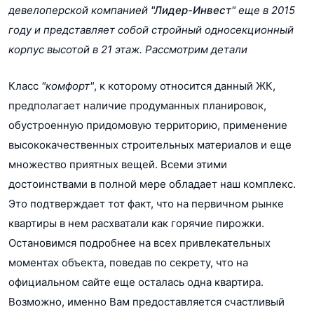
Количество лифтов
4
девелоперской компанией
"Лидер-Инвест
" еще в 2015
Сбер Банк
Банки
году и представляет собой стройный односекционный
ВТБ
корпус высотой в 21 этаж. Рассмотрим детали
Класс
"комфорт"
, к которому относится данный ЖК,
предполагает наличие продуманных планировок,
обустроенную придомовую территорию, применение
высококачественных строительных материалов и еще
множество приятных вещей. Всеми этими
достоинствами в полной мере обладает наш комплекс.
Это подтверждает тот факт, что на первичном рынке
квартиры в нем расхватали как горячие пирожки.
Остановимся подробнее на всех привлекательных
моментах объекта, поведав по секрету, что на
официальном сайте еще осталась одна квартира.
Возможно, именно Вам предоставляется счастливый