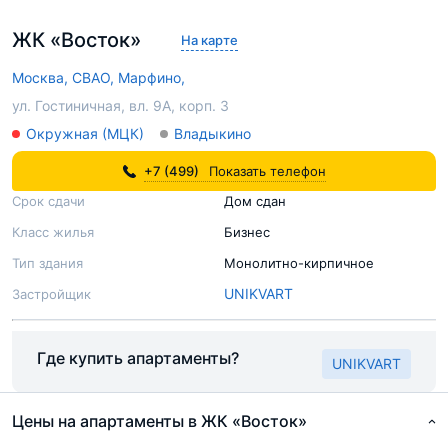
ЖК «Восток»
На карте
Москва,
СВАО,
Марфино,
ул. Гостиничная, вл. 9А, корп. 3
Окружная (МЦК)
Владыкино
+7 (499)
Показать телефон
Срок сдачи
Дом сдан
Класс жилья
Бизнес
Тип здания
Монолитно-кирпичное
UNIKVART
Застройщик
Где купить апартаменты?
UNIKVART
Цены на апартаменты в ЖК «Восток»