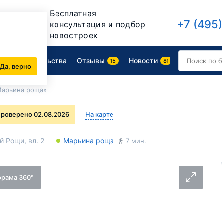
Бесплатная
+7 (495
консультация и подбор
новостроек
Ход строительства
Отзывы
Новости
15
81
Да, верно
Марьина роща»
роверено 02.08.2026
На карте
й Рощи, вл. 2
Марьина роща
7 мин.
орама 360°