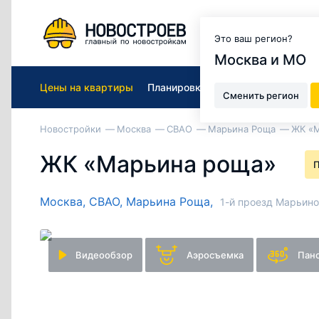
Москва и МО
Это ваш регион?
Москва и МО
Цены на квартиры
Планировки
Авторский обзор
Сменить регион
Новостройки
Москва
СВАО
Марьина Роща
ЖК «
ЖК «Марьина роща»
П
Москва,
СВАО,
Марьина Роща,
1-й проезд Марьино
Видеообзор
Аэросъемка
Пан