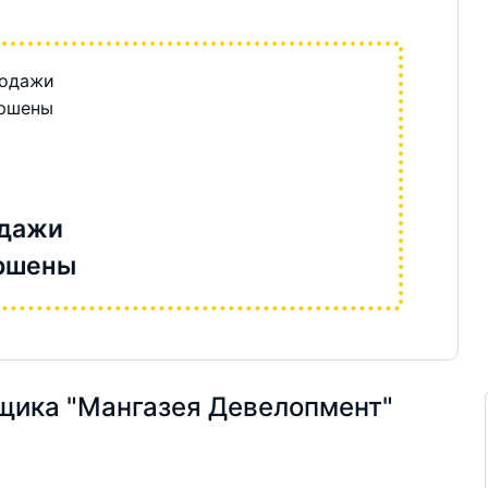
дажи
ршены
щика "Мангазея Девелопмент"