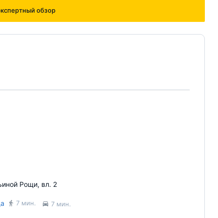
кспертный обзор
иной Рощи, вл. 2
ща
7 мин.
7 мин.