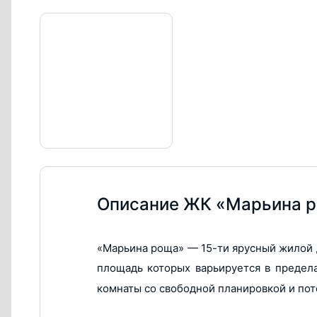
Терраса
Нет
Форма продажи
Продажи заве
Ипотека
Нет
Военная ипотека
Нет
Тип здания
Монолитное
Этажность
15
Отделка от застройщика
Без отделки
Потолки
3.6
Описание ЖК «Марьина 
Квартир на этаже
6
Количество квартир
88 (Общее кол-
«Марьина роща» — 15-ти ярусный жилой д
88
площадь которых варьируется в пределах
Количество лифтов
3
комнаты со свободной планировкой и пото
Банки
Абсолют Банк