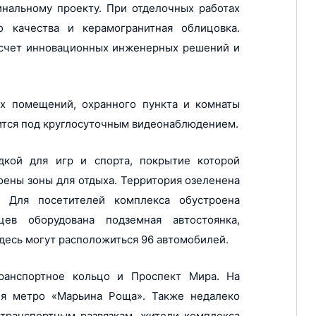
инальному проекту. При отделочных работах
ние
о качества и керамогранитная облицовка.
 счет инновационных инженерных решений и
х помещений, охранного пункта и комнаты
ится под круглосуточным видеонаблюдением.
дкой для игр и спорта, покрытие которой
оены зоны для отдыха. Территория озеленена
и. Для посетителей комплекса обустроена
цев оборудована подземная автостоянка,
Здесь могут расположиться 96 автомобилей.
ранспортное кольцо и Проспект Мира. На
ия метро «Марьина Роща». Также недалеко
 транспортным развязкам, жители комплекса