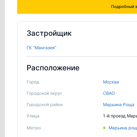
Подробный э
Застройщик
ГК "Мангазея"
Расположение
Город
Москва
Городской округ
СВАО
Городской район
Марьина Роща
Улица
1-й проезд Марь
Метро
Марьина ро