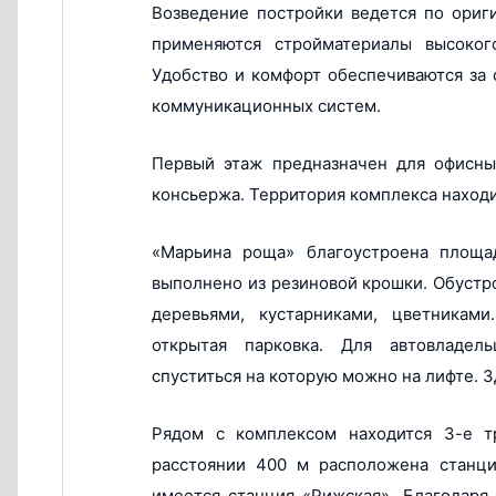
Возведение постройки ведется по ориг
Банк Возрожде
ДельтаКредит
применяются стройматериалы высоког
Промсвязьбанк
Показать еще...
Удобство и комфорт обеспечиваются за
Связь Банк
коммуникационных систем.
ВТБ
Первый этаж предназначен для офисны
консьержа. Территория комплекса наход
«Марьина роща» благоустроена площа
выполнено из резиновой крошки. Обустр
деревьями, кустарниками, цветникам
открытая парковка. Для автовладель
спуститься на которую можно на лифте. 
Рядом с комплексом находится 3-е т
расстоянии 400 м расположена станц
имеется станция «Рижская». Благодаря