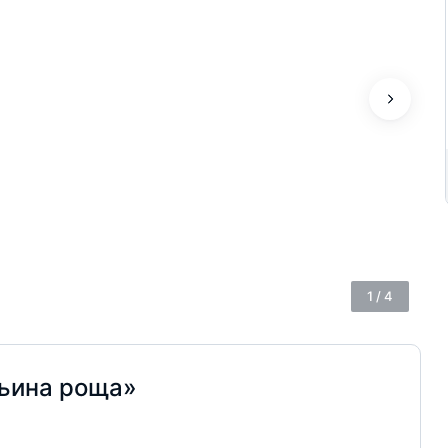
1
/
4
ьина роща»