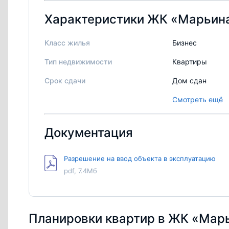
Характеристики ЖК «Марьин
Класс жилья
Бизнес
Тип недвижимости
Квартиры
Срок сдачи
Дом сдан
Ход строительства
Строительство 
Смотреть ещё
Паркинг
Подземный парк
Документация
Стоимость машиноместа
от 1 500 000 ру
Территория
Огорожена
Разрешение на ввод объекта в эксплуатацию
pdf, 7.4Мб
Благоустройство территории
Игровые и спор
Свободная планировка
Есть
Балкон/Лоджия
Есть
Планировки квартир в ЖК «Мар