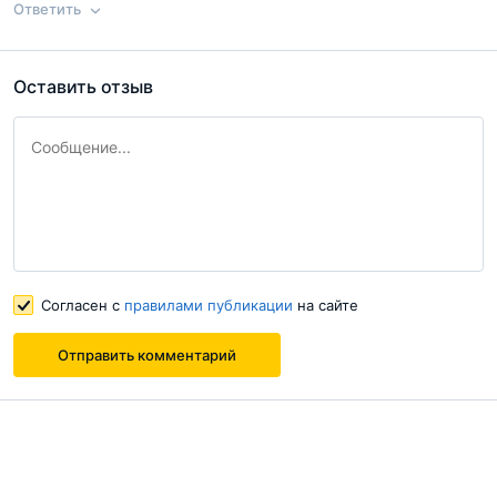
Ответить
предложениям и все повторилось, исходя из этого для себя
определил избегать сотрудничество с этой конторой. Видимо
Согласен с
правилами публикации
на сайте
они получают хорошие комиссионные с продажи долгостроев
Оставить отзыв
иначе как объяснить... По поводу Потапово Lite жаль людей
Ответ на отзыв
@Oleg
Отправить комментарий
который все таки успели купить...
Согласен с
правилами публикации
на сайте
Согласен с
правилами публикации
на сайте
Отправить комментарий
Отправить комментарий