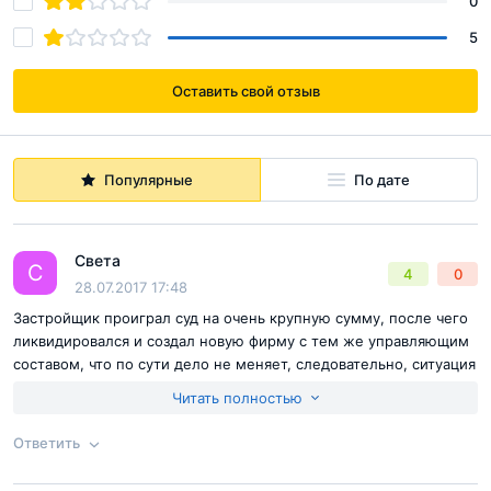
0
5
Оставить свой отзыв
Популярные
По дате
Света
С
4
0
28.07.2017 17:48
Застройщик проиграл суд на очень крупную сумму, после чего
ликвидировался и создал новую фирму с тем же управляющим
составом, что по сути дело не меняет, следовательно, ситуация
долгостроя не изменится
Читать полностью
Достоинства:
нет
Недостатки:
долгострой. застройщик банкрот
Ответить