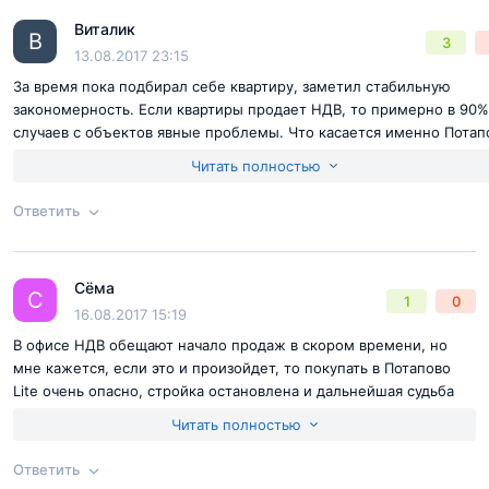
Виталик
Ответ на отзыв
@Света
В
3
13.08.2017 23:15
За время пока подбирал себе квартиру, заметил стабильную
закономерность. Если квартиры продает НДВ, то примерно в 90%
случаев с объектов явные проблемы. Что касается именно Потап
Lite то тут совсем все плохо. Мне кажется, что дом не будет
Читать полностью
достроен никогда. У застройщика нет разрешения на строительст
вообще никаких документов на землю да и сама проектная
Ответить
декларация выложена на официальном сайте для отвода глаз, то
потенциальным покупателям предлагают ознакомится с
Согласен с
правилами публикации
на сайте
незаполненным шаблоном ПД. Обходите стороной этот лохотрон
Сёма
продаже воздуха! Вырезка из ПД
Ответ на отзыв
@Виталик
С
1
0
Отправить комментарий
16.08.2017 15:19
http://dl3.joxi.net/drive/2017/08/13/0000/0447/4543/43/1576826693
Полное ПД во вложении
В офисе НДВ обещают начало продаж в скором времени, но
мне кажется, если это и произойдет, то покупать в Потапово
Lite очень опасно, стройка остановлена и дальнейшая судьба
застройки не известна. Верить продавцам уж точно нельзя им
Читать полностью
бы только продать. Очередной печальный долгострой, зря
только землю портят под свои недостроенные коробки.
Ответить
Недостатки:
ДОЛГОСТРОЙ