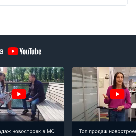
а
одаж новостроек в МО
Топ продаж новострое