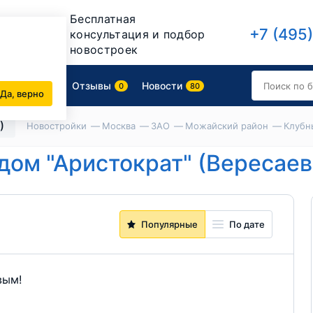
Бесплатная
+7 (495
консультация и подбор
новостроек
роительства
Отзывы
Новости
0
80
Да, верно
)
Новостройки
Москва
ЗАО
Можайский район
Клубны
ом "Аристократ" (Вересаева
Популярные
По дате
вым!