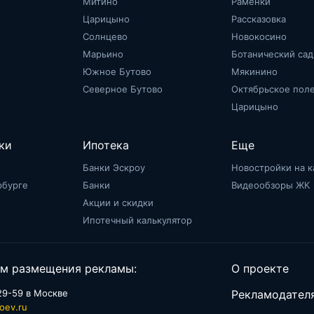
Митино
Раменки
Царицыно
Рассказовка
Солнцево
Новокосино
Марьино
Ботанический сад
Южное Бутово
Мякинино
Северное Бутово
Октябрьское пол
Царицыно
ки
Ипотека
Еще
Банки Эскроу
Новостройки на к
рбурге
Банки
Видеообзоры ЖК
Акции и скидки
Ипотечный калькулятор
м размещения рекламы:
О проекте
29-59 в Москве
Рекламодател
oev.ru