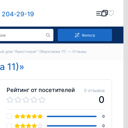
) 204-29-19
Фильтр
й дом "Аристократ" (Вересаева 11)
Отзывы
 11)»
Рейтинг от посетителей
0 отзывов
0
0
0