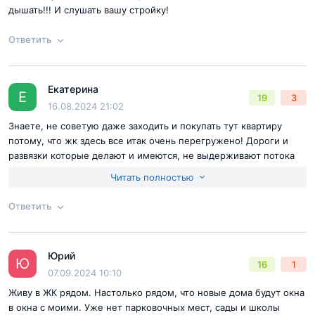
дышать!!! И слушать вашу стройку!
Ответить
Екатерина
Согласен с
правилами публикации
на сайте
Ответ на отзыв
@Екатерина
Е
19
3
16.08.2024 21:02
Отправить комментарий
Знаете, не советую даже заходить и покупать тут квартиру
потому, что жк здесь все итак очень перегружено! Дороги и
развязки которые делают и имеются, не выдерживают потока
машин. Мы уже стоим в пробках и добираемся домой по часу
Читать полностью
от ближайших метро. Ваш застройщик сделал все, чтобы занять
территорию, которую целесообразно было превратить в
Ответить
дополнительную школу или центр досуга для детей с
бесплатными секциями. Ну или же с платными, но чтобы всем
Согласен с
правилами публикации
на сайте
было здорово и хорошо. Лучше бы парковку еще одну
Юрий
построили, паркинг. В общем, будущие соседи, думайте еще
Ответ на отзыв
@Екатерина
Ю
16
1
Отправить комментарий
07.09.2024 10:10
раз хорошенько перед тем, как сюда все же переехать. Ну а
тем, кто собирается купить квартиры и продавать- здорово. Вам
Живу в ЖК рядом. Настолько рядом, что новые дома будут окна
только и можно позавидовать. У вас, наверное, свои дома , с
в окна с моими. Уже нет парковочных мест, сады и школы