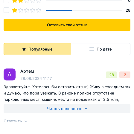
0
28
Оставить свой отзыв
Популярные
По дате
Артем
А
28
2
28.08.2024 11:17
Здравствуйте. Хотелось бы оставить отзыв) Живу в соседнем жк
и думаю, что пора уезжать. В районе полное отсутствие
парковочных мест, машиноместа на подземках от 2.5 млн,
район перегружен из за близости метро Потапово. В садах и
Читать полностью
школах все перегружено, я имея льготу, так и не дождался
очереди в детский сад за 2 года. Жк Новые смыслы это башни в
Ответить
30!!! этажей на маленьком пяточке, на котором изначально
планировали построить так!!! Для сравнения этажность и