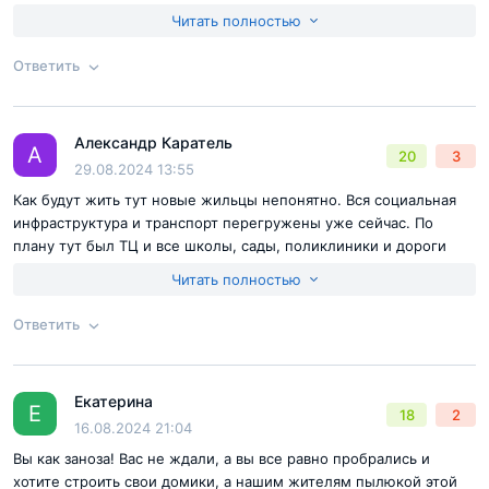
жесть. Клочек земли маленький, а домов куча, прямо у дороги
Читать полностью
будет. Ни парка ни свера. Люди смотрите где и что берете!!!!
Недостатки:
Ого под 30 этажей, прямо над будущим жк
Ответить
самолеты на посадку проходят во Внуково, страшно. Ни школы
ни сада не стоят, интересно? Рядом школы переполненные по
Согласен с
правилами публикации
на сайте
3 смены, жесть. Клочек земли маленький, а домов куча, прямо
Александр Каратель
Ответ на отзыв
@Олег
у дороги будет. Ни парка ни свера. Люди смотрите где и что
А
20
3
Отправить комментарий
29.08.2024 13:55
берете!!!!
Как будут жить тут новые жильцы непонятно. Вся социальная
инфраструктура и транспорт перегружены уже сейчас. По
плану тут был ТЦ и все школы, сады, поликлиники и дороги
построены с этим учетом. Жить будет невозможно.
Читать полностью
Ответить
Согласен с
правилами публикации
на сайте
Екатерина
Ответ на отзыв
@Александр Каратель
Е
18
2
Отправить комментарий
16.08.2024 21:04
Вы как заноза! Вас не ждали, а вы все равно пробрались и
хотите строить свои домики, а нашим жителям пылюкой этой