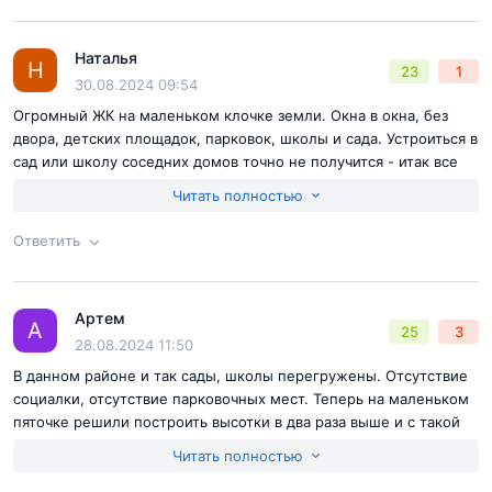
Согласен с
правилами публикации
на сайте
Наталья
Ответ на отзыв
@Вика
Н
23
1
Отправить комментарий
30.08.2024 09:54
Огромный ЖК на маленьком клочке земли. Окна в окна, без
двора, детских площадок, парковок, школы и сада. Устроиться в
сад или школу соседних домов точно не получится - итак все
переполнено (в школах по 32-35 учеников на класс и вторая
Читать полностью
смена, в садах еще больше детей в группах). Поставить авто
тоже негде. Позор жадному застройщику, проектировщикам,
Ответить
чиновникам, разрешившим ЭТО строить! Это жилье для
тараканов, а не людей.
Согласен с
правилами публикации
на сайте
Артем
Ответ на отзыв
@Наталья
А
25
3
Отправить комментарий
28.08.2024 11:50
В данном районе и так сады, школы перегружены. Отсутствие
социалки, отсутствие парковочных мест. Теперь на маленьком
пяточке решили построить высотки в два раза выше и с такой
плотностью застройки. Лет через 10 это гетто. Застройщик не
Читать полностью
строит ни одного оциального объекта.