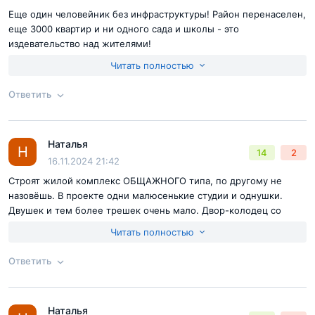
Недостатки:
весь ЖК
Еще один человейник без инфраструктуры! Район перенаселен,
еще 3000 квартир и ни одного сада и школы - это
издевательство над жителями!
Достоинства:
Нет
Читать полностью
Недостатки:
Только они и есть
Ответить
Согласен с
правилами публикации
на сайте
Наталья
Ответ на отзыв
@Анна
Н
14
2
Отправить комментарий
16.11.2024 21:42
Строят жилой комплекс ОБЩАЖНОГО типа, по другому не
назовёшь. В проекте одни малюсенькие студии и однушки.
Двушек и тем более трешек очень мало. Двор-колодец со
стенами под 30 этажей, который застройщик мило называет
Читать полностью
"двор-лес". Школы нет, садик есть, но он не муниципальный а
частный и на более чем 3тыс квартир рассчитан на 75 мест.
Ответить
Достоинства:
Нет
Недостатки:
Площадь застройки больше подходит под магазин,
Согласен с
правилами публикации
на сайте
максимум торговый центр, ну никак не для застройки такой
Наталья
Ответ на отзыв
@Наталья