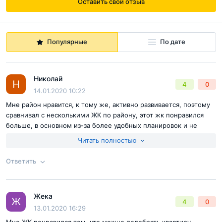
Оставить свой отзыв
Популярные
По дате
Квартиры на любой вкус: планировки и
Николай
Н
отделка
4
0
14.01.2020 10:22
Мне район нравится, к тому же, активно развивается, поэтому
Общее количество квартир в ЖК «Дом на Блюхера» -
сравнивал с несколькими ЖК по району, этот жк понравился
1455. Главное их преимущество – широчайшая линейка
больше, в основном из-за более удобных планировок и не
высокой стоимости
планировок.
Читать полностью
Ответить
Меньше всего в доме студий, впрочем, они очень
разные и по метражу вполне терпимые – от 28 до 33
квадратных метров. Однокомнатные квартиры
Жека
Ответ на отзыв
@Николай
Ж
4
0
составляют 33-47 квадратов, «двушки» - 50-72 метра,
13.01.2020 16:29
«трёшки» - 75-91 метра. И только в четырёхкомнатных
Мне ЖК понравился тем, что можно подобрать квартиру