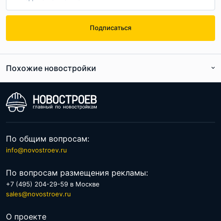
Отделка застройщиком предоставляется опционально.
Подписаться
Высота потолков составляет 2,6 метра.
Похожие новостройки
По расположению
По цене
По общим вопросам:
info@novostroev.ru
По вопросам размещения рекламы:
+7 (495) 204-29-59 в Москве
sales@novostroev.ru
Наполнение и инфраструктура
О проекте
комплекса