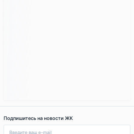
Проект включает как стандартные, так и
европланировки. Есть необычные варианты – квартиры с
угловым остеклением, многоугольные комнаты и
комнаты с двумя окнами, выходящими на разные
стороны света. Ещё из приятных бонусов – ниши для
обуви в прихожих, вместительные гардеробные,
приближенные по форме к квадрату спальни,
Подпишитесь на новости ЖК
просторные лоджии. Есть и распашные, и линейные
варианты квартир.