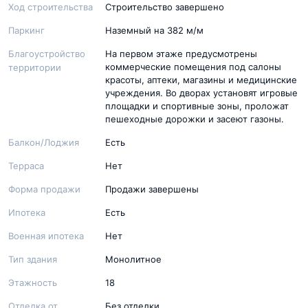
Ход строительства
Строительство завершено
Паркинг
Наземный на 382 м/м
Благоустройство
На первом этаже предусмотрены
коммерческие помещения под салоны
территории
красоты, аптеки, магазины и медицинские
учреждения. Во дворах установят игровые
площадки и спортивные зоны, проложат
пешеходные дорожки и засеют газоны.
Балкон/Лоджия
Есть
Терраса
Нет
Форма продажи
Продажи завершены
Ипотека
Есть
Военная ипотека
Нет
Тип здания
Монолитное
Этажность
18
Отделка от
Без отделки