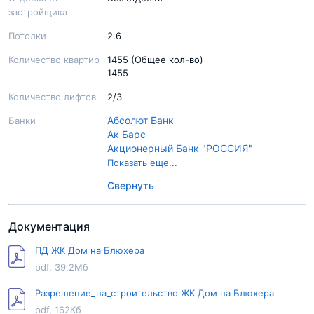
застройщика
Потолки
2.6
Количество квартир
1455 (Общее кол-во)
1455
Количество лифтов
2/3
Абсолют Банк
Банки
Ак Барс
Акционерный Банк "РОССИЯ"
Банк Санкт-Петербург
Показать еще...
Газпромбанк
Свернуть
Банк Открытие
Промсвязьбанк
Сбер Банк
Документация
ВТБ
ПД ЖК Дом на Блюхера
pdf, 39.2Мб
Разрешение_на_строительство ЖК Дом на Блюхера
pdf, 162Кб