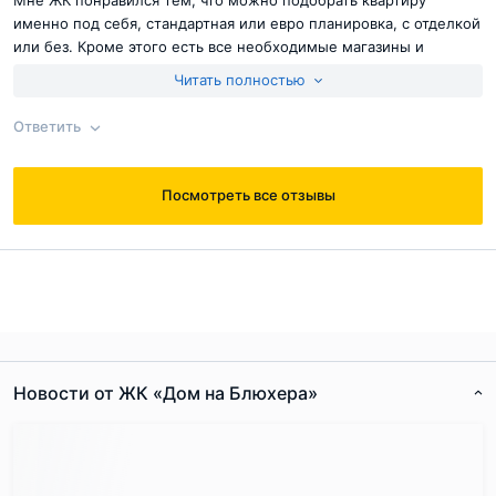
именно под себя, стандартная или евро планировка, с отделкой
лотах нет такого разброса по площади – все они
или без. Кроме этого есть все необходимые магазины и
максимально приближены к 100 квадратам.
инфраструктура постепенно развивается.
Читать полностью
Ответить
Согласен с
правилами публикации
на сайте
Посмотреть все отзывы
Ответ на отзыв
@Жека
Отправить комментарий
Новости от ЖК «Дом на Блюхера»
Согласен с
правилами публикации
на сайте
Отправить комментарий