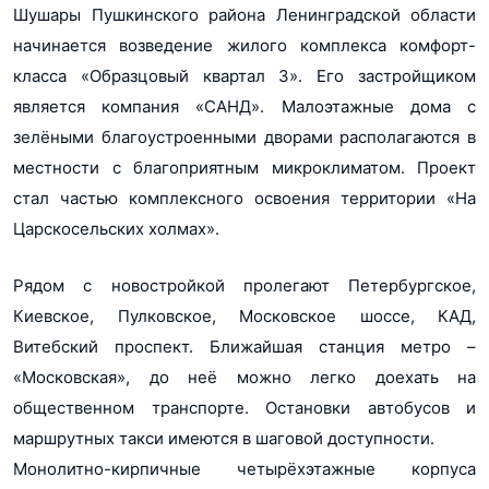
Изменения в ПД ЖК Образцовый квартал 3 от 27.04.18
Шушары Пушкинского района Ленинградской области
pdf, 255Кб
начинается возведение жилого комплекса комфорт-
класса «Образцовый квартал 3». Его застройщиком
Изменения в ПД ЖК Образцовый квартал 3 от 23.03.18
pdf, 841Кб
является компания «САНД». Малоэтажные дома с
зелёными благоустроенными дворами располагаются в
Изменения в ПД ЖК Образцовый квартал 3 от 20.04.18
местности с благоприятным микроклиматом. Проект
pdf, 621Кб
стал частью комплексного освоения территории «На
Изменения в ПД ЖК Образцовый квартал 3 от 14.03.18
Царскосельских холмах».
pdf, 475Кб
Изменения в ПД ЖК Образцоыфй квартал - 3 от 01.08.2018
Рядом с новостройкой пролегают Петербургское,
pdf, 666Кб
Киевское, Пулковское, Московское шоссе, КАД,
Показать все 9 планировок
Изменения в ПД ЖК Образцоыфй квартал - 3 от 23.08.2018
Витебский проспект. Ближайшая станция метро –
pdf, 490Кб
«Московская», до неё можно легко доехать на
общественном транспорте. Остановки автобусов и
Изменения в ПД ЖК Образцоыфй квартал - 3 от 26.10.2018
маршрутных такси имеются в шаговой доступности.
pdf, 495Кб
Монолитно-кирпичные четырёхэтажные корпуса
Изменения в ПД ЖК Образцоыфй квартал - 3 от 31.07.2018