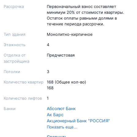
Рассрочка
Первоначальный взнос составляет
минимум 20% от стоимости квартиры.
Остаток оплаты равными долями в
течение периода рассрочки.
Тип здания
Монолитно-кирпичное
Этажность
4
Отделка от
Предчистовая
застройщика
Потолки
3
Количество квартир
168 (Общее кол-во)
168
Количество лифтов
1
Абсолют Банк
Банки
Ак Барс
Акционерный Банк "РОССИЯ"
Банк ДОМ.РФ
Показать еще...
Банк Санкт-Петербург
Свернуть