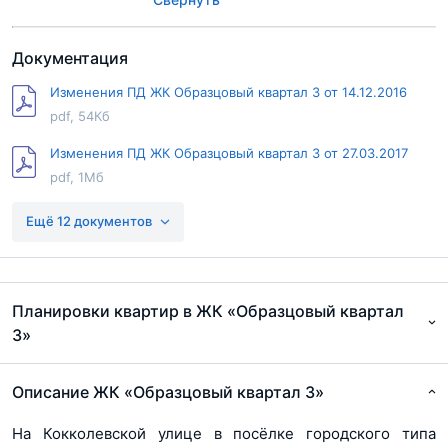
Банк УРАЛСИБ
ДельтаКредит
Газпромбанк
Документация
Россельхозбанк
Сбер Банк
Изменения ПД ЖК Образцовый квартал 3 от 14.12.2016
СМП Банк
pdf, 54Кб
Связь Банк
Изменения ПД ЖК Образцовый квартал 3 от 27.03.2017
pdf, 1Мб
Изменения ПД ЖК Образцовый квартал 3 от 28.04.2017
Ещё 12 документов
pdf, 204Кб
Изменения ПД ЖК Образцовый квартал 3 от 29.03.2017
pdf, 562Кб
Планировки квартир в ЖК «Образцовый квартал
3»
Проектная декларация ЖК Образцовый квартал 3
pdf, 3Мб
Описание ЖК «Образцовый квартал 3»
ПД ЖК Образцовый квартал 3 от 31.07.2017
pdf, 202Кб
На Кокколевской улице в посёлке городского типа