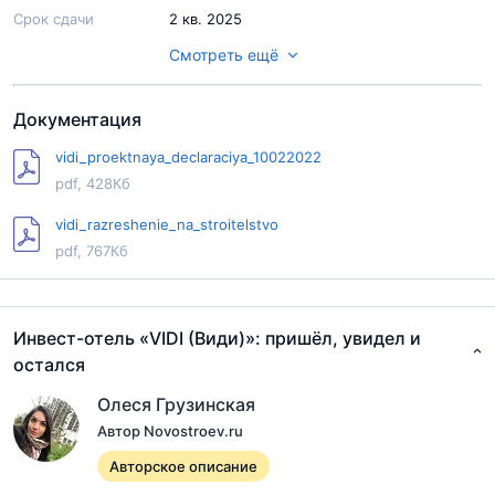
Срок сдачи
2 кв. 2025
Смотреть ещё
Ход строительства
Внутренние работы (отделка)
Паркинг
подземный на 57 машиномест
Документация
Территория
Огорожена
vidi_proektnaya_declaraciya_10022022
Балкон/Лоджия
Нет
pdf, 428Кб
Терраса
Нет
vidi_razreshenie_na_stroitelstvo
Форма продажи
Договор долевого участия
pdf, 767Кб
Ипотека
Есть
Военная ипотека
Нет
Инвест-отель «VIDI (Види)»: пришёл, увидел и
Тип здания
Монолитно-кирпичное
остался
Этажность
11
Олеся Грузинская
Автор Novostroev.ru
Отделка от
Предчистовая/С отделкой
застройщика
Авторское описание
Потолки
2.7