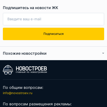
Подпишитесь на новости ЖК
Подписаться
Похожие новостройки
Расположение и транспортная
доступность: центр Северной столицы
Название «Центральный район» рисует в воображении
многочисленные питерские достопримечательности, а
По общим вопросам:
также магазины, салоны, спортивные и деловые центры,
info@novostroev.ru
которыми переполнен современный Санкт-Петербург.
Действительно, в ближайшем окружении инвест-отеля
По вопросам размещения рекламы: