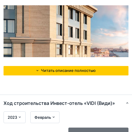
Читать описание полностью
Вокруг здания расположися благоустроенная закрытая
территория с зелёными газонами и местами для отдыха.
Ход строительства Инвест-отель «VIDI (Види)»
Попасть внутрь можно будет лишь по электронному
ключу. А за порядком вокруг неустанно будут наблюдать
2023
Февраль
видеокамеры.