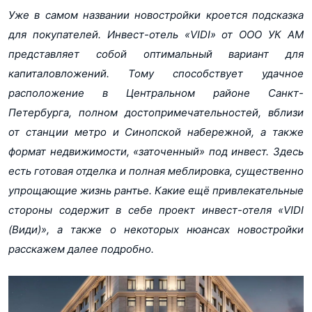
Уже в самом названии новостройки кроется подсказка
Количество
410 (Общее кол-во)
для покупателей. Инвест-отель «VIDI» от ООО УК АМ
452
апартаментов
представляет собой оптимальный вариант для
Абсолют Банк
Банки
капиталовложений. Тому способствует удачное
Ак Барс
Банк Санкт-Петербург
расположение в Центральном районе Санкт-
Банк УРАЛСИБ
Показать еще...
Петербурга, полном достопримечательностей, вблизи
Газпромбанк
Банк Открытие
от станции метро и Синопской набережной, а также
Сбер Банк
формат недвижимости, «заточенный» под инвест. Здесь
ВТБ
есть готовая отделка и полная меблировка, существенно
упрощающие жизнь рантье. Какие ещё привлекательные
стороны содержит в себе проект инвест-отеля «VIDI
(Види)», а также о некоторых нюансах новостройки
расскажем далее подробно.