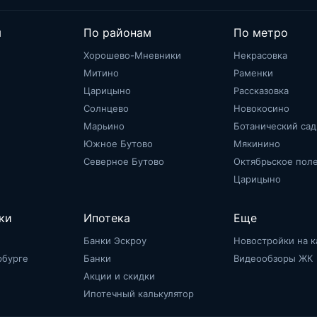
м
По районам
По метро
Хорошево-Мневники
Некрасовка
Митино
Раменки
Царицыно
Рассказовка
Солнцево
Новокосино
Марьино
Ботанический сад
Южное Бутово
Мякинино
Северное Бутово
Октябрьское пол
Царицыно
ки
Ипотека
Еще
Банки Эскроу
Новостройки на к
рбурге
Банки
Видеообзоры ЖК
Акции и скидки
Ипотечный калькулятор