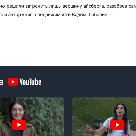
но решили затронуть лишь вершину айсберга, разобрав са
ук и автор книг о недвижимости Вадим Шабалин.
а