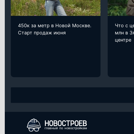
450к за метр в Новой Москве.
Что с ц
Старт продаж июня
млн в З
центре