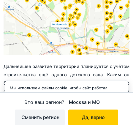
Дальнейшее развитие территории планируется с учётом
строительства ещё одного детского сада. Каким он
будет ― то ли встроенно-пристроенным, то ли отдельно
Мы используем файлы cookie, чтобы сайт работал
стоящим ― покажут результаты предварительной
корректно и становился удобнее для вас. Продолжая
пользоваться сайтом, вы соглашаетесь с использованием
проектной подготовки, которая проводится на данный
Это ваш регион?
Москва и МО
cookie.
момент застройщиком.
Принимаю
Сменить регион
Да, верно
Подводим итоги