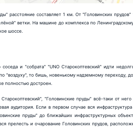
ы" расстояние составляет 1 км. От "Головинских прудов"
елёной" ветки. На машине до комплекса по Ленинградском
кое шоссе.
соседа и "собрата" "UNО Старокоптевский" идти недолго
по "воздуху", то бишь, новенькому надземному переходу, д
же полностью достроен.
тарокоптевский", "Головинские пруды" всё-таки от него
евая аудитория. Если в первом случае вся инфраструктура
ловинские пруды" до ближайших инфраструктурных объект
вся прелесть и очарование Головинских прудов, располож