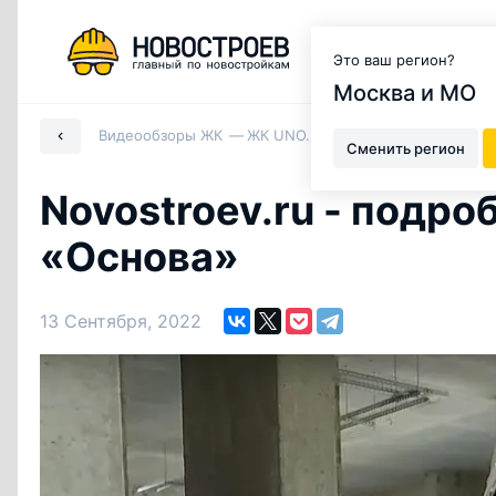
Москва и МО
Это ваш регион?
Москва и МО
Видеообзоры ЖК
ЖК UNO.Головинские пруды
Сменить регион
Novostroev.ru - подр
«Основа»
13 Сентября, 2022