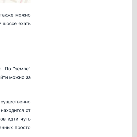
 также можно
у шоссе ехать
. По "земле"
ойти можно за
 существенно
 находится от
ов идти чуть
енных просто