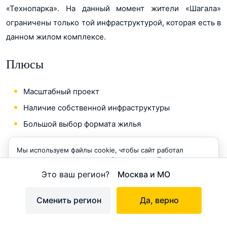
«Технопарка». На данный момент жители «Шагала»
ограничены только той инфраструктурой, которая есть в
данном жилом комплексе.
Плюсы
Масштабный проект
Наличие собственной инфраструктуры
Большой выбор формата жилья
Есть эксклюзивные форматы
Мы используем файлы cookie, чтобы сайт работал
Близость набережной
корректно и становился удобнее для вас. Продолжая
пользоваться сайтом, вы соглашаетесь с использованием
Это ваш регион?
Москва и МО
cookie.
Минусы
Принимаю
Сменить регион
Да, верно
Перенос сроков сдачи корпусов