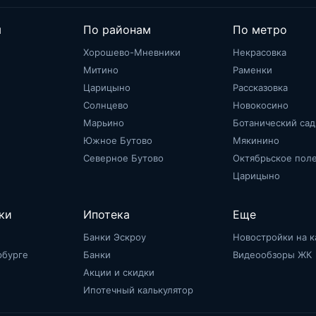
м
По районам
По метро
Хорошево-Мневники
Некрасовка
Митино
Раменки
Царицыно
Рассказовка
Солнцево
Новокосино
Марьино
Ботанический сад
Южное Бутово
Мякинино
Северное Бутово
Октябрьское пол
Царицыно
ки
Ипотека
Еще
Банки Эскроу
Новостройки на к
рбурге
Банки
Видеообзоры ЖК
Акции и скидки
Ипотечный калькулятор