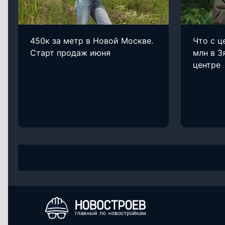
450к за метр в Новой Москве.
Что с ц
Старт продаж июня
млн в З
центре