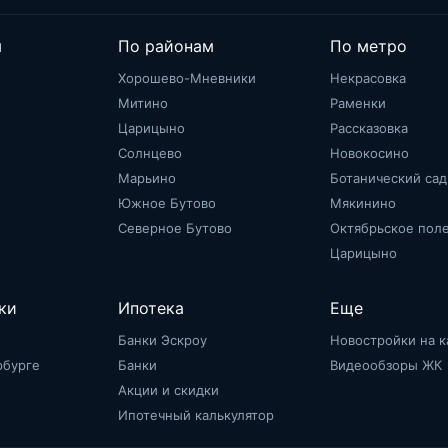
м
По районам
По метро
Хорошево-Мневники
Некрасовка
Митино
Раменки
Царицыно
Рассказовка
Солнцево
Новокосино
Марьино
Ботанический сад
Южное Бутово
Мякинино
Северное Бутово
Октябрьское пол
Царицыно
ки
Ипотека
Еще
Банки Эскроу
Новостройки на к
рбурге
Банки
Видеообзоры ЖК
Акции и скидки
Ипотечный калькулятор