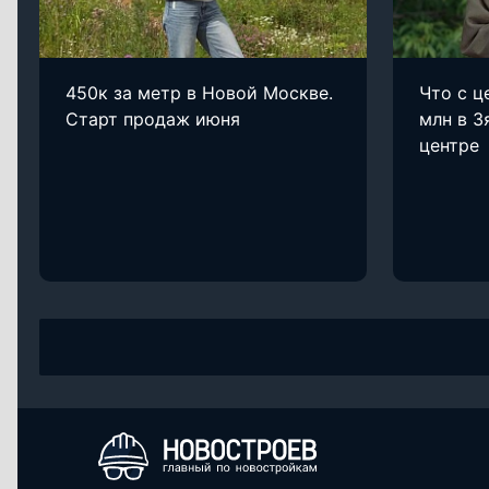
450к за метр в Новой Москве.
Что с ц
Старт продаж июня
млн в З
центре